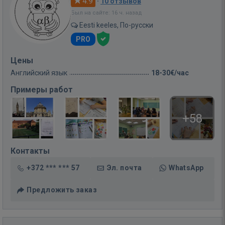
4.9
·
10 отзывов
Был на сайте: 16 ч. назад
Eesti keeles, По-русски
PRO
Цены
Английский язык
18-30€/час
Примеры работ
+58
Контакты
+372 *** *** 57
Эл. почта
WhatsApp
Предложить заказ