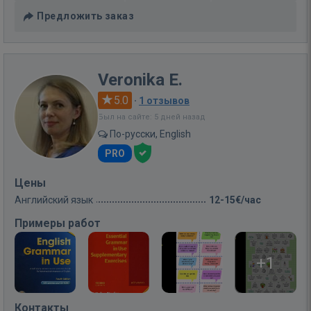
Предложить заказ
Veronika E.
5.0
·
1 отзывов
Был на сайте: 5 дней назад
По-русски, English
PRO
Цены
Английский язык
12-15€/час
Примеры работ
+1
Контакты