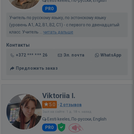
Eesti keeles, По-русски, English
PRO
Учитель по русскому языку, по эстонскому языку
(уровень A1, A2, B1, B2, C1) - с первого по двенадцатый
класс. Учитель ...
читать дальше
Контакты
+372 *** *** 26
Эл. почта
WhatsApp
Предложить заказ
Viktoriia I.
5.0
·
2 отзывов
Был на сайте: 1 д. 18 ч. назад
Eesti keeles, По-русски, English
PRO