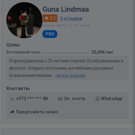
Guna Lindmaa
4.3
·
3 отзывов
Был на сайте: 1 д. 9 ч. назад
PRO
Цены
Английский язык
20,00€/час
Я преподаватель с 25-летним стажем. По образованию я
филолог. Владею эстонским, английским, русским и
итальянским языкам...
читать дальше
Контакты
+372 *** *** 88
Эл. почта
WhatsApp
Предложить заказ