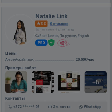
Natalie Link
0.0
·
0 отзывов
Был на сайте: 4 дней назад
Eesti keeles, По-русски, English
PRO
Цены
Английский язык
20,00€/час
Примеры работ
+8
Контакты
+372 *** *** 93
Эл. почта
WhatsApp