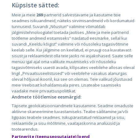
Küpsiste sätted:
Meie ja meie
269
partnerid salvestavame ja kasutame teie
Страны
seadmes isikuandmeid, näiteks sirvimisandmeid või kordumatuid
Эстония
tunnuseid. Suvandi „Nõustun” valimine võimaldab
jälgimistehnoloogiatel toetada jaotises „Meie ja meie partnerid
Латвия
töötleme andmeid esitamiseks” näidatud eesmärke, sellal kui
suvandi „Keeldu kõigist” valimine või nõusoleku tagasivõtmine
Литва
keelab selle. Kui jälgimine on keelatud, ei pruugi osa kuvatavast
sisust ja reklaamidest olla teie jaoks nii asjakohased. Saate selle
menüü igal ajal oma valikute muutmiseks või nõusoleku
tagasivõtmiseks uuesti avada, klõpsates veebilehe allosas oleval
lingil „Privaatsuseelistused” või veebilehe vasakus alanurgas
oleval hõljuval ikoonil, kui see on olemas. Teie valikud jõustuvad
meie Veebisait kohaldamisala piires. Lisateabe saamiseks
vaadake meie privaatsuspoliitikat.
Andmete töötlemise eesmärgid:
City24.lv
CVbankas.lt
Täpsete geolokatsiooniandmete kasutamine. Seadme omaduste
City24.ee
Kainos.lt
aktiivne skaneerimine tuvastamiseks. Teabe säilitamine ja/või
ligipääs teabele seadmes. Isikupärastatud reklaamid ja sisu,
GetaPro.lv
Paslaugos.lt
reklaamide ja sisu mõõtmine, vaatajaskonna analüüsid ja
GetaPro.ee
auto24.ee
tootearendus.
Skelbiu.lt
KV.ee
Partnerite (teenuseosutajate) loend