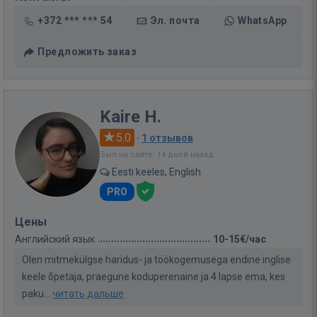
+372 *** *** 54
Эл. почта
WhatsApp
Предложить заказ
Kaire H.
5.0
·
1 отзывов
Был на сайте: 14 дней назад
Eesti keeles, English
PRO
Цены
Английский язык
10-15€/час
Olen mitmekülgse haridus- ja töökogemusega endine inglise
keele õpetaja, praegune koduperenaine ja 4 lapse ema, kes
paku...
читать дальше