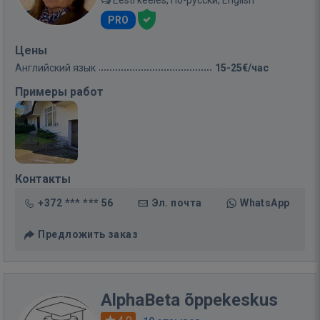
Eesti keeles, По-русски, English
PRO
Цены
Английский язык
15-25€/час
Примеры работ
Контакты
+372 *** *** 56
Эл. почта
WhatsApp
Предложить заказ
AlphaBeta õppekeskus