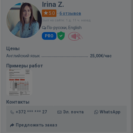
Irina Z.
5.0
·
6 отзывов
Был на сайте: 1 д. 11 ч. назад
По-русски, English
PRO
Цены
Английский язык
25,00€/час
Примеры работ
Контакты
+372 *** *** 27
Эл. почта
WhatsApp
Предложить заказ