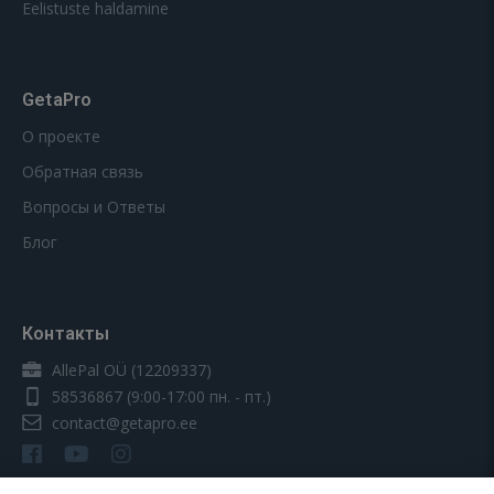
Eelistuste haldamine
GetaPro
О проекте
Обратная связь
Вопросы и Ответы
Блог
Контакты
AllePal OÜ (12209337)
58536867
(9:00-17:00 пн. - пт.)
contact@getapro.ee