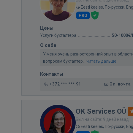
Был на сайте: 3 дней назад
Eesti keeles, По-русски, Eng
PRO
Цены
Услуги бухгалтера
50-1000€
О себе
У меня очень разносторонний опыт в области
вопросам бухгалтер...
читать дальше
Контакты
+372 *** *** 91
Эл. почта
OK Services OÜ
Был на сайте: 9 дней назад
Eesti keeles, По-русски, Eng