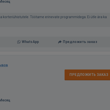
/Месяц
 korteriühistutele. Töötame erinevate programmidega. Ei ütle ära ka
WhatsApp
Предложить заказ
ывов
ПРЕДЛОЖИТЬ ЗАКАЗ
/Месяц