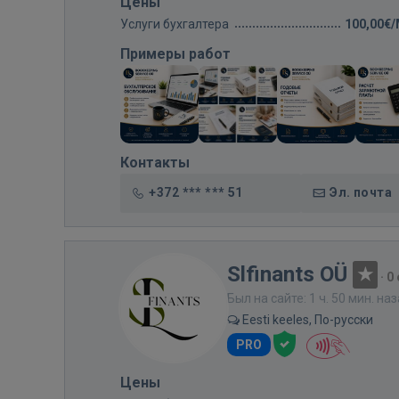
Цены
Услуги бухгалтера
100,00€
Примеры работ
Контакты
+372 *** *** 51
Эл. почта
Slfinants OÜ
·
0
Был на сайте: 1 ч. 50 мин. на
Eesti keeles, По-русски
PRO
Цены