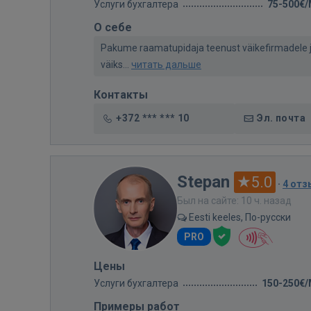
Услуги бухгалтера
75-500€
О себе
Pakume raamatupidaja teenust väikefirmadele ja
väiks...
читать дальше
Контакты
+372 *** *** 10
Эл. почта
Stepan
5.0
·
4 отз
Был на сайте: 10 ч. назад
Eesti keeles, По-русски
PRO
Цены
Услуги бухгалтера
150-250€
Примеры работ