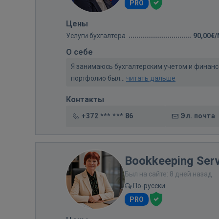
PRO
Цены
Услуги бухгалтера
90,00€
О себе
Я занимаюсь бухгалтерским учетом и финанса
портфолио был...
читать дальше
Контакты
+372 *** *** 86
Эл. почта
Bookkeeping Ser
Был на сайте: 8 дней назад
По-русски
PRO