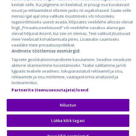
Литва
keelab selle. Kui jälgimine on keelatud, ei pruugi osa kuvatavast
sisust ja reklaamidest olla teie jaoks nii asjakohased. Saate selle
menüü igal ajal oma valikute muutmiseks või nõusoleku
tagasivõtmiseks uuesti avada, klõpsates veebilehe allosas oleval
lingil „Privaatsuseelistused” või veebilehe vasakus alanurgas
oleval hõljuval ikoonil, kui see on olemas. Teie valikud jõustuvad
meie Veebisait kohaldamisala piires. Lisateabe saamiseks
vaadake meie privaatsuspoliitikat.
Andmete töötlemise eesmärgid:
City24.lv
CVbankas.lt
Täpsete geolokatsiooniandmete kasutamine. Seadme omaduste
City24.ee
Kainos.lt
aktiivne skaneerimine tuvastamiseks. Teabe säilitamine ja/või
ligipääs teabele seadmes. Isikupärastatud reklaamid ja sisu,
GetaPro.lv
Paslaugos.lt
reklaamide ja sisu mõõtmine, vaatajaskonna analüüsid ja
GetaPro.ee
auto24.ee
tootearendus.
Skelbiu.lt
KV.ee
Partnerite (teenuseosutajate) loend
Autoplius.lt
Osta.ee
Aruodas.lt
KuldneBörs.ee
Nõustun
Lükka kõik tagasi
© 2026 GetaPro. Все права защищены.