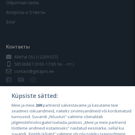
Обратная связь
Вопросы и Ответы
Блог
Контакты
AllePal OÜ (12209337)
58536867
(9:00-17:00 пн. - пт.)
contact@getapro.ee
Küpsiste sätted:
Meie ja meie
269
partnerid salvestavame ja kasutame teie
Страны
seadmes isikuandmeid, näiteks sirvimisandmeid või kordumatuid
Эстония
tunnuseid. Suvandi „Nõustun” valimine võimaldab
jälgimistehnoloogiatel toetada jaotises „Meie ja meie partnerid
Латвия
töötleme andmeid esitamiseks” näidatud eesmärke, sellal kui
suvandi „Keeldu kõigist” valimine või nõusoleku tagasivõtmine