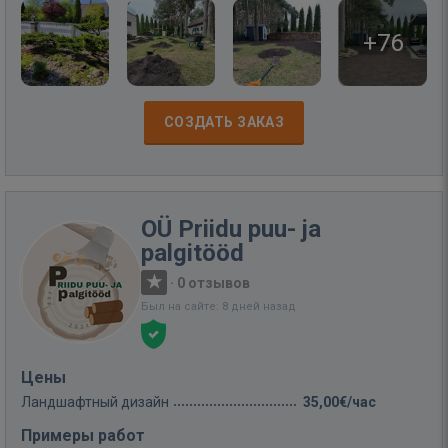
+76
СОЗДАТЬ ЗАКАЗ
OÜ Priidu puu- ja
palgitööd
·
0 отзывов
Был на сайте: 8 дней назад
Цены
Ландшафтный дизайн
35,00€/час
Примеры работ