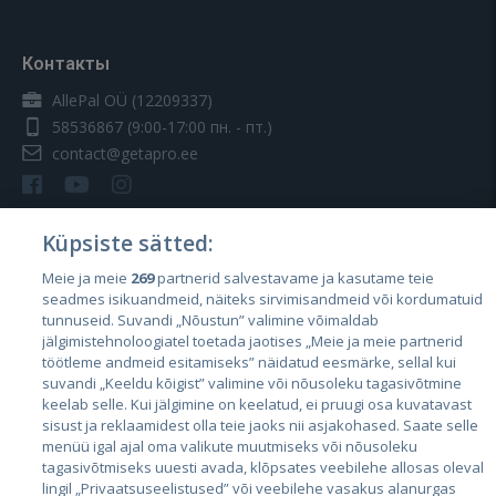
Контакты
AllePal OÜ (12209337)
58536867
(9:00-17:00 пн. - пт.)
contact@getapro.ee
Küpsiste sätted:
Meie ja meie
269
partnerid salvestavame ja kasutame teie
Страны
seadmes isikuandmeid, näiteks sirvimisandmeid või kordumatuid
Эстония
tunnuseid. Suvandi „Nõustun” valimine võimaldab
jälgimistehnoloogiatel toetada jaotises „Meie ja meie partnerid
Латвия
töötleme andmeid esitamiseks” näidatud eesmärke, sellal kui
suvandi „Keeldu kõigist” valimine või nõusoleku tagasivõtmine
Литва
keelab selle. Kui jälgimine on keelatud, ei pruugi osa kuvatavast
sisust ja reklaamidest olla teie jaoks nii asjakohased. Saate selle
menüü igal ajal oma valikute muutmiseks või nõusoleku
tagasivõtmiseks uuesti avada, klõpsates veebilehe allosas oleval
lingil „Privaatsuseelistused” või veebilehe vasakus alanurgas