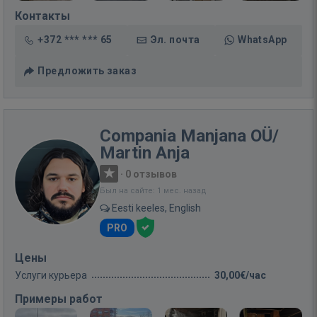
Контакты
+372 *** *** 65
Эл. почта
WhatsApp
Предложить заказ
Compania Manjana OÜ/
Martin Anja
·
0 отзывов
Был на сайте: 1 мес. назад
Eesti keeles, English
PRO
Цены
Услуги курьера
30,00€/час
Примеры работ