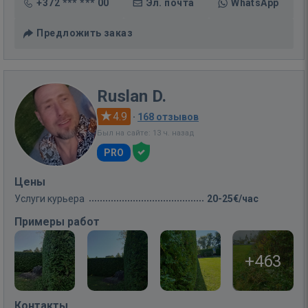
+372 *** *** 00
Эл. почта
WhatsApp
Предложить заказ
Ruslan D.
4.9
·
168 отзывов
Был на сайте: 13 ч. назад
PRO
Цены
Услуги курьера
20-25€/час
Примеры работ
+463
Контакты