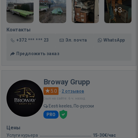
+3
Контакты
+372 *** *** 23
Эл. почта
WhatsApp
Предложить заказ
Broway Grupp
5.0
·
2 отзывов
Был на сайте: 6 ч. назад
Eesti keeles, По-русски
PRO
Цены
Услуги курьера
15-30€/час