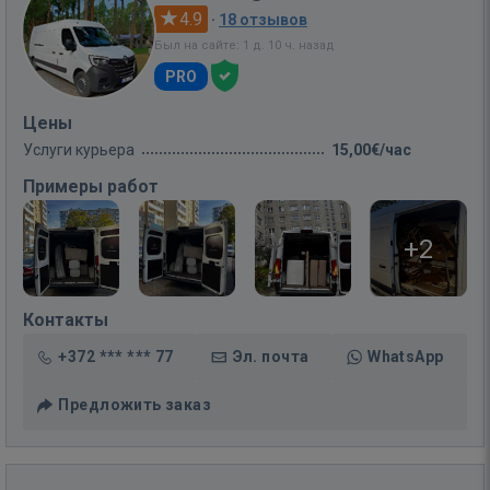
4.9
·
18 отзывов
Был на сайте: 1 д. 10 ч. назад
PRO
Цены
Услуги курьера
15,00€/час
Примеры работ
+2
Контакты
+372 *** *** 77
Эл. почта
WhatsApp
Предложить заказ