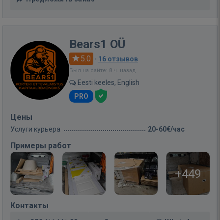
Bears1 OÜ
5.0
·
16 отзывов
Был на сайте: 8 ч. назад
Eesti keeles, English
PRO
Цены
Услуги курьера
20-60€/час
Примеры работ
+449
Контакты