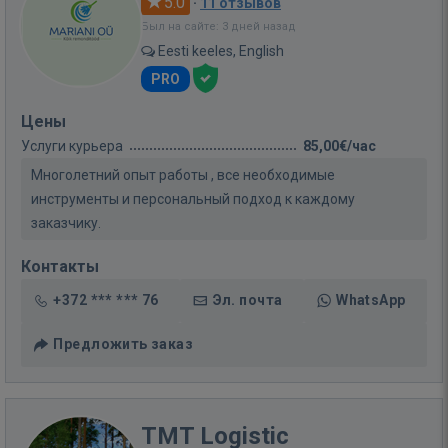
5.0
·
11 отзывов
Был на сайте: 3 дней назад
Eesti keeles, English
PRO
Цены
Услуги курьера
85,00€/час
Многолетний опыт работы , все необходимые
инструменты и персональный подход к каждому
заказчику.
Контакты
+372 *** *** 76
Эл. почта
WhatsApp
Предложить заказ
TMT Logistic