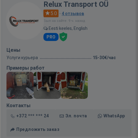
Relux Transport OÜ
5.0
·
4 отзывов
Был на сайте: 9 ч. назад
Eesti keeles, English
PRO
Цены
Услуги курьера
15-30€/час
Примеры работ
Контакты
+372 *** *** 24
Эл. почта
WhatsApp
Предложить заказ