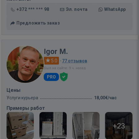
+372 *** *** 98
Эл. почта
WhatsApp
Предложить заказ
Igor M.
5.0
·
77 отзывов
Был на сайте: 9 ч. назад
PRO
Цены
Услуги курьера
18,00€/час
Примеры работ
+23