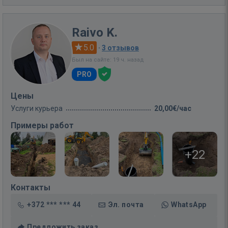
Raivo K.
5.0
·
3 отзывов
Был на сайте: 19 ч. назад
PRO
Цены
Услуги курьера
20,00€/час
Примеры работ
+22
Контакты
+372 *** *** 44
Эл. почта
WhatsApp
Предложить заказ