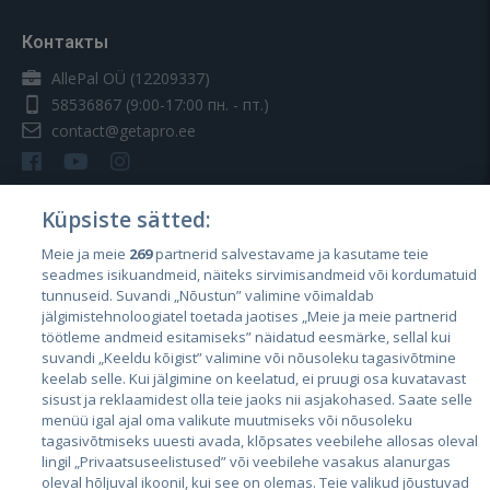
Контакты
AllePal OÜ (12209337)
58536867
(9:00-17:00 пн. - пт.)
contact@getapro.ee
Küpsiste sätted:
Meie ja meie
269
partnerid salvestavame ja kasutame teie
Страны
seadmes isikuandmeid, näiteks sirvimisandmeid või kordumatuid
Эстония
tunnuseid. Suvandi „Nõustun” valimine võimaldab
jälgimistehnoloogiatel toetada jaotises „Meie ja meie partnerid
Латвия
töötleme andmeid esitamiseks” näidatud eesmärke, sellal kui
suvandi „Keeldu kõigist” valimine või nõusoleku tagasivõtmine
Литва
keelab selle. Kui jälgimine on keelatud, ei pruugi osa kuvatavast
sisust ja reklaamidest olla teie jaoks nii asjakohased. Saate selle
menüü igal ajal oma valikute muutmiseks või nõusoleku
tagasivõtmiseks uuesti avada, klõpsates veebilehe allosas oleval
lingil „Privaatsuseelistused” või veebilehe vasakus alanurgas
oleval hõljuval ikoonil, kui see on olemas. Teie valikud jõustuvad