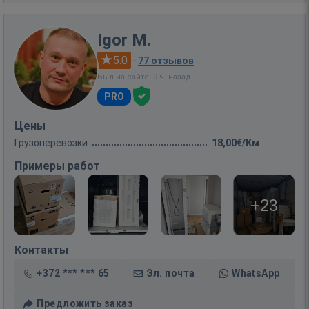
Igor M.
5.0
·
77 отзывов
Был на сайте: 9 ч. назад
PRO
Цены
Грузоперевозки
18,00€/Км
Примеры работ
+23
Контакты
+372 *** *** 65
Эл. почта
WhatsApp
Предложить заказ