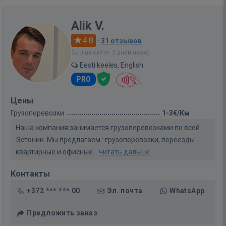
Alik V.
4.8
·
31 отзывов
Был на сайте: 2 дней назад
Eesti keeles, English
PRO
Цены
Грузоперевозки
1-3€/Км
Наша компания занимается грузоперевозками по всей
Эстонии. Мы предлагаем : грузоперевозки, переезды
квартирные и офисные...
читать дальше
Контакты
+372 *** *** 00
Эл. почта
WhatsApp
Предложить заказ