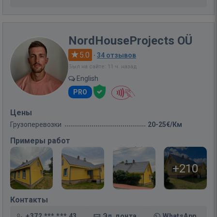
NordHouseProjects OÜ
5.0
·
34 отзывов
Был на сайте: 11 ч. назад
English
PRO
Цены
Грузоперевозки
20-25€/Км
Примеры работ
+210
Контакты
+372 *** *** 43
Эл. почта
WhatsApp