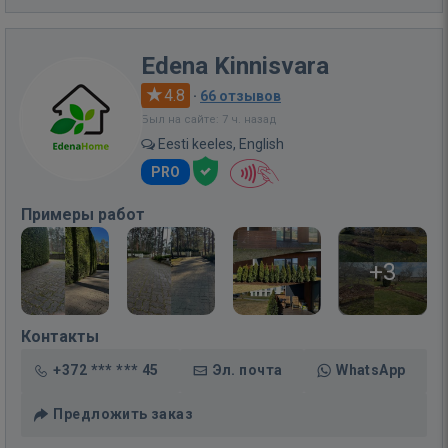
Edena Kinnisvara
4.8
·
66 отзывов
Был на сайте: 7 ч. назад
Eesti keeles, English
PRO
Примеры работ
+3
Контакты
+372 *** *** 45
Эл. почта
WhatsApp
Предложить заказ