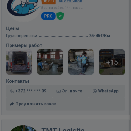
5.0
·
40 отзывов
Был на сайте: 14 ч. назад
PRO
Цены
Грузоперевозки
25-45€/Км
Примеры работ
+15
Контакты
+372 *** *** 09
Эл. почта
WhatsApp
Предложить заказ
TMT Logistic