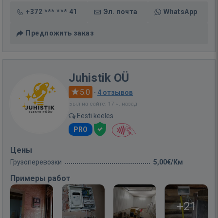
+372 *** *** 41
Эл. почта
WhatsApp
Предложить заказ
Juhistik OÜ
5.0
·
4 отзывов
Был на сайте: 17 ч. назад
Eesti keeles
PRO
Цены
Грузоперевозки
5,00€/Км
Примеры работ
+21