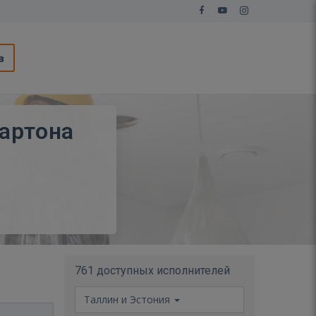
з
артона
з
761 доступных исполнителей
Таллин и Эстония