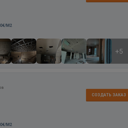
30€/M2
+5
ов
СОЗДАТЬ ЗАКАЗ
00€/M2