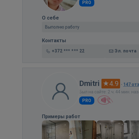
PRO
О себе
Выполню работу
Контакты
+372 *** *** 22
Эл. почта
Dmitri
4.9
·
147 от
Был на сайте: 2 ч. 44 мин. на
PRO
Примеры работ