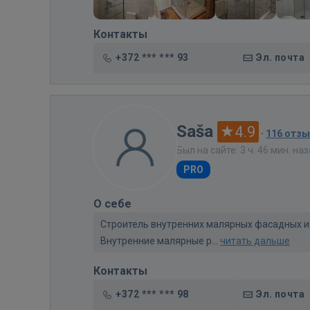
Контакты
+372 *** *** 93
Эл. почта
Saša
4.9
·
116 отз
Был на сайте: 3 ч. 46 мин. на
PRO
О себе
Строитель внутренних малярных фасадных и т
Внутренние малярные р...
читать дальше
Контакты
+372 *** *** 98
Эл. почта