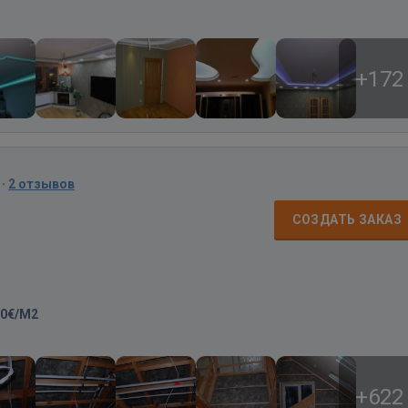
+172
·
2 отзывов
СОЗДАТЬ ЗАКАЗ
00€/M2
+622