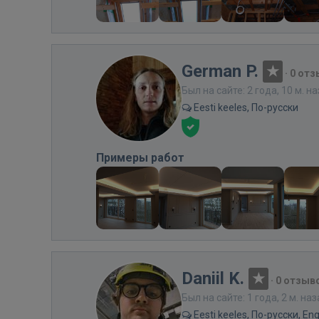
German P.
·
0 отз
Был на сайте: 2 года, 10 м. н
Eesti keeles, По-русски
Примеры работ
Daniil K.
·
0 отзыв
Был на сайте: 1 года, 2 м. на
Eesti keeles, По-русски, Eng