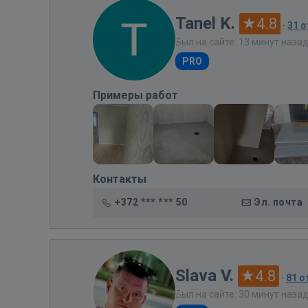
Tanel K.
4.8
·
31 
Был на сайте: 13 минут наза
PRO
Примеры работ
Контакты
+372 *** *** 50
Эл. почта
Slava V.
4.8
·
81 
Был на сайте: 30 минут наза