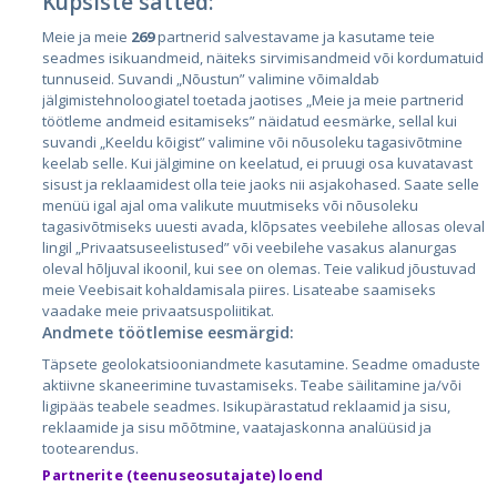
Küpsiste sätted:
Meie ja meie
269
partnerid salvestavame ja kasutame teie
Страны
seadmes isikuandmeid, näiteks sirvimisandmeid või kordumatuid
Эстония
tunnuseid. Suvandi „Nõustun” valimine võimaldab
jälgimistehnoloogiatel toetada jaotises „Meie ja meie partnerid
Латвия
töötleme andmeid esitamiseks” näidatud eesmärke, sellal kui
suvandi „Keeldu kõigist” valimine või nõusoleku tagasivõtmine
Литва
keelab selle. Kui jälgimine on keelatud, ei pruugi osa kuvatavast
sisust ja reklaamidest olla teie jaoks nii asjakohased. Saate selle
menüü igal ajal oma valikute muutmiseks või nõusoleku
tagasivõtmiseks uuesti avada, klõpsates veebilehe allosas oleval
lingil „Privaatsuseelistused” või veebilehe vasakus alanurgas
oleval hõljuval ikoonil, kui see on olemas. Teie valikud jõustuvad
meie Veebisait kohaldamisala piires. Lisateabe saamiseks
vaadake meie privaatsuspoliitikat.
Andmete töötlemise eesmärgid:
City24.lv
CVbankas.lt
Täpsete geolokatsiooniandmete kasutamine. Seadme omaduste
City24.ee
Kainos.lt
aktiivne skaneerimine tuvastamiseks. Teabe säilitamine ja/või
ligipääs teabele seadmes. Isikupärastatud reklaamid ja sisu,
GetaPro.lv
Paslaugos.lt
reklaamide ja sisu mõõtmine, vaatajaskonna analüüsid ja
GetaPro.ee
auto24.ee
tootearendus.
Skelbiu.lt
KV.ee
Partnerite (teenuseosutajate) loend
Autoplius.lt
Osta.ee