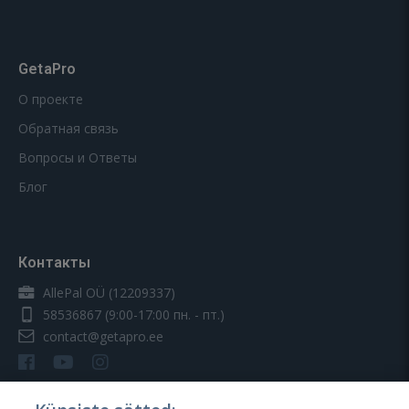
GetaPro
О проекте
Обратная связь
Вопросы и Ответы
Блог
Контакты
AllePal OÜ (12209337)
58536867
(9:00-17:00 пн. - пт.)
contact@getapro.ee