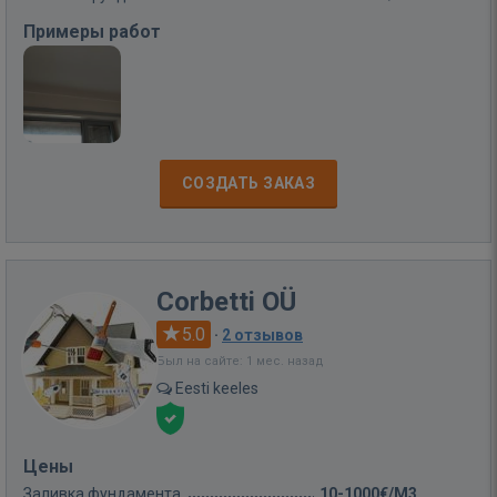
Примеры работ
СОЗДАТЬ ЗАКАЗ
Corbetti OÜ
5.0
·
2 отзывов
Был на сайте: 1 мес. назад
Eesti keeles
Цены
Заливка фундамента
10-1000€/M3