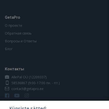
GetaPro
О проекте
Обратная связь
Вопросы и Ответы
Блог
Контакты
AllePal OÜ (12209337)
58536867
(9:00-17:00 пн. - пт.)
contact@getapro.ee
Küpsiste sätted: