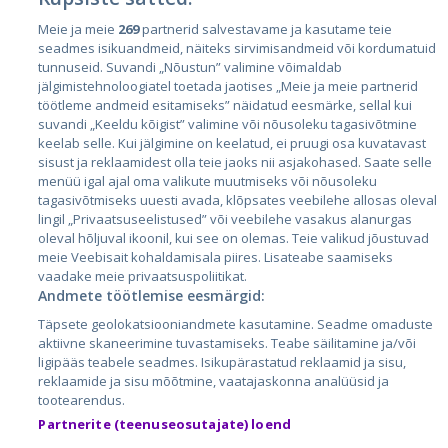
Meie ja meie
269
partnerid salvestavame ja kasutame teie
Страны
seadmes isikuandmeid, näiteks sirvimisandmeid või kordumatuid
Эстония
tunnuseid. Suvandi „Nõustun” valimine võimaldab
jälgimistehnoloogiatel toetada jaotises „Meie ja meie partnerid
Латвия
töötleme andmeid esitamiseks” näidatud eesmärke, sellal kui
suvandi „Keeldu kõigist” valimine või nõusoleku tagasivõtmine
Литва
keelab selle. Kui jälgimine on keelatud, ei pruugi osa kuvatavast
sisust ja reklaamidest olla teie jaoks nii asjakohased. Saate selle
menüü igal ajal oma valikute muutmiseks või nõusoleku
tagasivõtmiseks uuesti avada, klõpsates veebilehe allosas oleval
lingil „Privaatsuseelistused” või veebilehe vasakus alanurgas
oleval hõljuval ikoonil, kui see on olemas. Teie valikud jõustuvad
meie Veebisait kohaldamisala piires. Lisateabe saamiseks
vaadake meie privaatsuspoliitikat.
Andmete töötlemise eesmärgid:
City24.lv
CVbankas.lt
Täpsete geolokatsiooniandmete kasutamine. Seadme omaduste
City24.ee
Kainos.lt
aktiivne skaneerimine tuvastamiseks. Teabe säilitamine ja/või
ligipääs teabele seadmes. Isikupärastatud reklaamid ja sisu,
GetaPro.lv
Paslaugos.lt
reklaamide ja sisu mõõtmine, vaatajaskonna analüüsid ja
GetaPro.ee
auto24.ee
tootearendus.
Skelbiu.lt
KV.ee
Partnerite (teenuseosutajate) loend
Autoplius.lt
Osta.ee