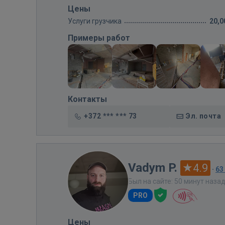
Цены
Услуги грузчика
20,0
Примеры работ
Контакты
+372 *** *** 73
Эл. почта
Vadym P.
4.9
·
63
Был на сайте: 50 минут наза
PRO
Цены