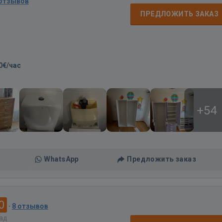
 отзывов
д
ПРЕДЛОЖИТЬ ЗАКАЗ
0€/час
+54
WhatsApp
Предложить заказ
0
·
8 отзывов
зад