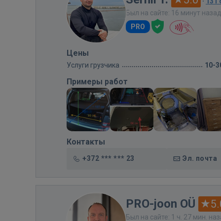
·
131
Был на сайте: 16 минут наза
PRO
Цены
Услуги грузчика
10-3
Примеры работ
Контакты
+372 *** *** 23
Эл. почта
PRO-joon OÜ
5.
Был на сайте: 1 ч. 27 мин. на