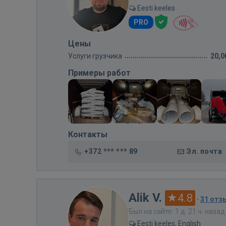
Eesti keeles
PRO
Цены
Услуги грузчика
20,0
Примеры работ
Контакты
+372 *** *** 89
Эл. почта
Alik V.
4.8
·
31 отз
Был на сайте: 1 д. 21 ч. назад
Eesti keeles, English