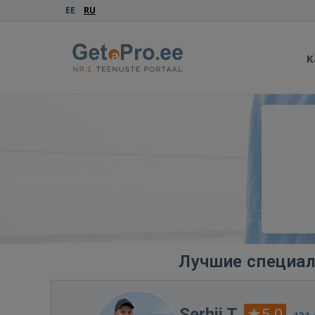
EE
RU
К
Лучшие специал
Serhii T.
5.0