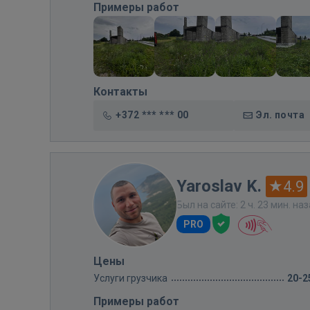
Примеры работ
Контакты
+372 *** *** 00
Эл. почта
Yaroslav K.
4.9
Был на сайте: 2 ч. 23 мин. на
PRO
Цены
Услуги грузчика
20-2
Примеры работ