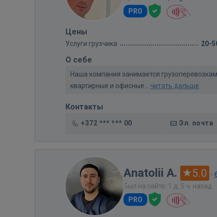
PRO
Цены
Услуги грузчика
20-5
О себе
Наша компания занимается грузоперевозками
квартирные и офисные...
читать дальше
Контакты
+372 *** *** 00
Эл. почта
Anatolii A.
5.0
·
Был на сайте: 1 д. 5 ч. назад
PRO