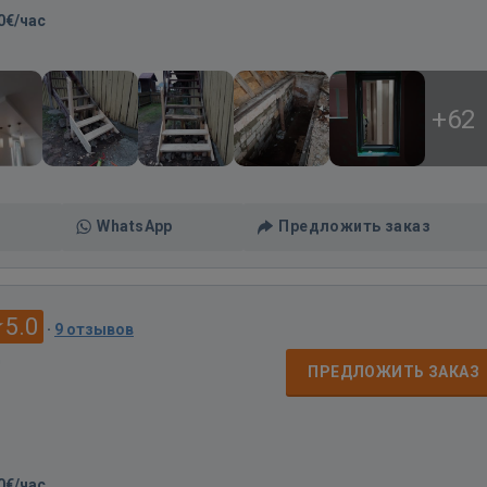
0€/час
+62
WhatsApp
Предложить заказ
5.0
·
9 отзывов
д
ПРЕДЛОЖИТЬ ЗАКАЗ
0€/час