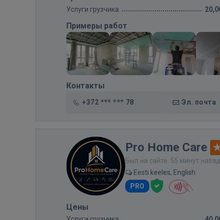
Услуги грузчика
20,0
Примеры работ
Контакты
+372 *** *** 78
Эл. почта
Pro Home Care
Был на сайте: 55 минут наза
Eesti keeles, English
PRO
Цены
Услуги грузчика
40,0