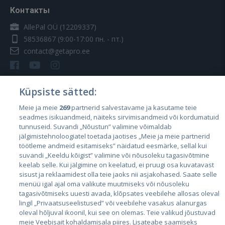
Контакты
AllePal OÜ (12209337)
58536867
(9:00-17:00 пн. - пт.)
contact@getapro.ee
Küpsiste sätted:
Meie ja meie
269
partnerid salvestavame ja kasutame teie
Страны
seadmes isikuandmeid, näiteks sirvimisandmeid või kordumatuid
Эстония
tunnuseid. Suvandi „Nõustun” valimine võimaldab
jälgimistehnoloogiatel toetada jaotises „Meie ja meie partnerid
Латвия
töötleme andmeid esitamiseks” näidatud eesmärke, sellal kui
suvandi „Keeldu kõigist” valimine või nõusoleku tagasivõtmine
Литва
keelab selle. Kui jälgimine on keelatud, ei pruugi osa kuvatavast
sisust ja reklaamidest olla teie jaoks nii asjakohased. Saate selle
menüü igal ajal oma valikute muutmiseks või nõusoleku
tagasivõtmiseks uuesti avada, klõpsates veebilehe allosas oleval
lingil „Privaatsuseelistused” või veebilehe vasakus alanurgas
oleval hõljuval ikoonil, kui see on olemas. Teie valikud jõustuvad
meie Veebisait kohaldamisala piires. Lisateabe saamiseks