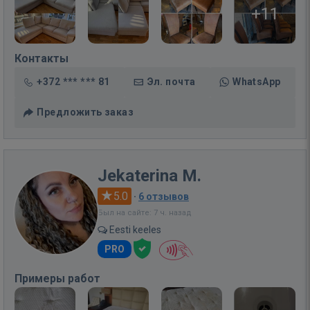
+11
Контакты
+372 *** *** 81
Эл. почта
WhatsApp
Предложить заказ
Jekaterina M.
5.0
·
6 отзывов
Был на сайте: 7 ч. назад
Eesti keeles
PRO
Примеры работ