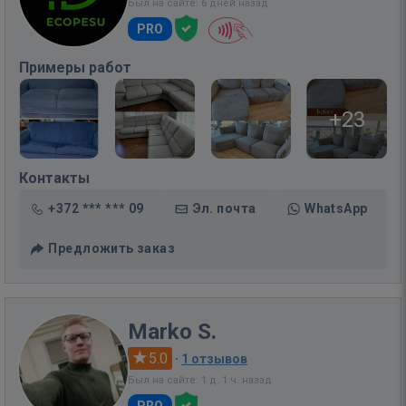
Был на сайте: 6 дней назад
PRO
Примеры работ
+23
Контакты
+372 *** *** 09
Эл. почта
WhatsApp
Предложить заказ
Marko S.
5.0
·
1 отзывов
Был на сайте: 1 д. 1 ч. назад