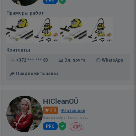
PRO
Примеры работ
Контакты
+372 *** *** 83
Эл. почта
WhatsApp
Предложить заказ
HICleanOÜ
4.9
·
40 отзывов
Был на сайте: 1 мес. назад
PRO