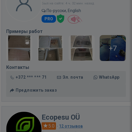
Был на сайте: 4 ч. 32 мин. назад
По-русски, English
PRO
Примеры работ
+7
Контакты
+372 *** *** 71
Эл. почта
WhatsApp
Предложить заказ
Ecopesu OÜ
5.0
·
12 отзывов