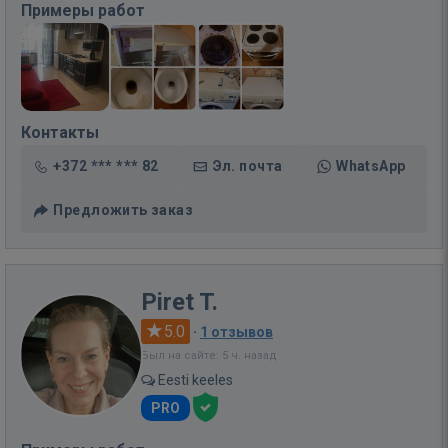
Примеры работ
Контакты
+372 *** *** 82
Эл. почта
WhatsApp
Предложить заказ
Piret T.
5.0
·
1 отзывов
Был на сайте: 5 ч. назад
Eesti keeles
PRO