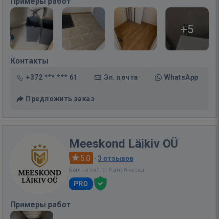
Примеры работ
+5
Контакты
+372 *** *** 61
Эл. почта
WhatsApp
Предложить заказ
Meeskond Läikiv OÜ
5.0
·
3 отзывов
Был на сайте: 8 дней назад
PRO
Примеры работ