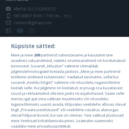
AllePal OÜ (12209337)
58536867
(9:00-17:00 пн. - пт.)
contact@getapro.ee
Küpsiste sätted:
Meie ja meie
269
partnerid salvestavame ja kasutame teie
Страны
seadmes isikuandmeid, näiteks sirvimisandmeid või kordumatuid
Эстония
tunnuseid. Suvandi „Nõustun” valimine võimaldab
jälgimistehnoloogiatel toetada jaotises „Meie ja meie partnerid
Латвия
töötleme andmeid esitamiseks” näidatud eesmärke, sellal kui
suvandi „Keeldu kõigist” valimine või nõusoleku tagasivõtmine
Литва
keelab selle. Kui jälgimine on keelatud, ei pruugi osa kuvatavast
sisust ja reklaamidest olla teie jaoks nii asjakohased. Saate selle
menüü igal ajal oma valikute muutmiseks või nõusoleku
tagasivõtmiseks uuesti avada, klõpsates veebilehe allosas oleval
lingil „Privaatsuseelistused” või veebilehe vasakus alanurgas
oleval hõljuval ikoonil, kui see on olemas. Teie valikud jõustuvad
meie Veebisait kohaldamisala piires. Lisateabe saamiseks
vaadake meie privaatsuspoliitikat.