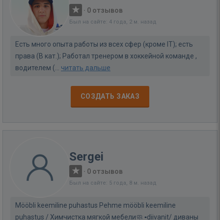
·
0 отзывов
Был на сайте: 4 года, 2 м. назад
Есть много опыта работы из всех сфер (кроме IT); есть
права (В кат.); Работал тренером в хоккейной команде ,
водителем (...
читать дальше
СОЗДАТЬ ЗАКАЗ
Sergei
·
0 отзывов
Был на сайте: 5 года, 8 м. назад
Mööbli keemiline puhastus Pehme mööbli keemiline
puhastus / Химчистка мягкой мебели🧼 ▪️diivanit/ диваны