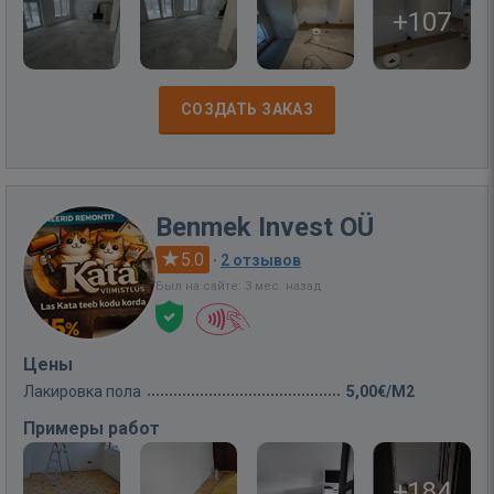
+107
СОЗДАТЬ ЗАКАЗ
Benmek Invest OÜ
5.0
·
2 отзывов
Был на сайте: 3 мес. назад
Цены
Лакировка пола
5,00€/M2
Примеры работ
+184