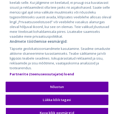
keelab selle. Kui jälgimine on keelatud, ei pruugi osa kuvatavast
sisust ja reklaamidest olla teie jaoks nii asjakohased. Saate selle
menüü igal ajal oma valikute muutmiseks või nõusoleku
tagasivõtmiseks uuesti avada, klõpsates veebilehe allosas oleval
lingil „Privaatsuseelistused” või veebilehe vasakus alanurgas
oleval hõljuval ikoonil, kui see on olemas. Teie valikud jõustuvad
meie Veebisait kohaldamisala piires. Lisateabe saamiseks
vaadake meie privaatsuspoliitikat.
Andmete töötlemise eesmärgid:
City24.lv
CVbankas.lt
Täpsete geolokatsiooniandmete kasutamine. Seadme omaduste
City24.ee
Kainos.lt
aktiivne skaneerimine tuvastamiseks. Teabe säilitamine ja/või
ligipääs teabele seadmes. Isikupärastatud reklaamid ja sisu,
GetaPro.lv
Paslaugos.lt
reklaamide ja sisu mõõtmine, vaatajaskonna analüüsid ja
GetaPro.ee
auto24.ee
tootearendus.
Skelbiu.lt
KV.ee
Partnerite (teenuseosutajate) loend
Autoplius.lt
Osta.ee
Aruodas.lt
KuldneBörs.ee
Nõustun
Lükka kõik tagasi
© 2026 GetaPro. Все права защищены.
Kuva kõik eesmärgid