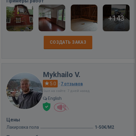
Примеры работ
+143
СОЗДАТЬ ЗАКАЗ
Mykhailo V.
5.0
·
7 отзывов
Был на сайте: 7 дней назад
English
Цены
Лакировка пола
1-50€/M2