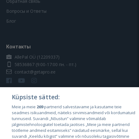
Обратная связь
Вопросы и Ответы
Блог
Контакты
AllePal OÜ (12209337)
58536867
(9:00-17:00 пн. - пт.)
contact@getapro.ee
Küpsiste sätted:
Meie ja meie
269
partnerid salvestavame ja kasutame teie
Страны
seadmes isikuandmeid, näiteks sirvimisandmeid või kordumatuid
Эстония
tunnuseid. Suvandi „Nõustun” valimine võimaldab
jälgimistehnoloogiatel toetada jaotises „Meie ja meie partnerid
Латвия
töötleme andmeid esitamiseks” näidatud eesmärke, sellal kui
suvandi „Keeldu kõigist” valimine või nõusoleku tagasivõtmine
Литва