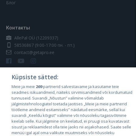
Блог
Контакты
AllePal OÜ (12209337)
58536867
(9:00-17:00 пн. - пт.)
contact@getapro.ee
Küpsiste sätted:
Meie ja meie
269
partnerid salvestavame ja kasutame teie
Страны
seadmes isikuandmeid, näiteks sirvimisandmeid või kordumatuid
Эстония
tunnuseid. Suvandi „Nõustun” valimine võimaldab
jälgimistehnoloogiatel toetada jaotises „Meie ja meie partnerid
Латвия
töötleme andmeid esitamiseks” näidatud eesmärke, sellal kui
suvandi „Keeldu kõigist” valimine või nõusoleku tagasivõtmine
Литва
keelab selle. Kui jälgimine on keelatud, ei pruugi osa kuvatavast
sisust ja reklaamidest olla teie jaoks nii asjakohased. Saate selle
menüü igal ajal oma valikute muutmiseks või nõusoleku