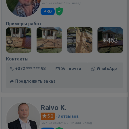
Был на сайте: 18 ч. назад
PRO
Примеры работ
+463
Контакты
+372 *** *** 98
Эл. почта
WhatsApp
Предложить заказ
Raivo K.
5.0
·
3 отзывов
Был на сайте: 4 ч. 12 мин. назад