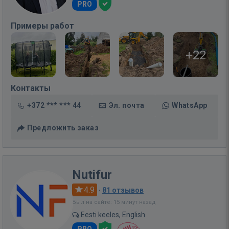
PRO
Примеры работ
+22
Контакты
+372 *** *** 44
Эл. почта
WhatsApp
Предложить заказ
Nutifur
4.9
·
81 отзывов
Был на сайте: 15 минут назад
Eesti keeles, English