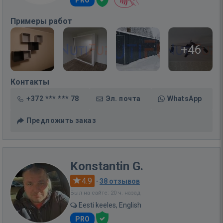
PRO
Примеры работ
+46
Контакты
+372 *** *** 78
Эл. почта
WhatsApp
Предложить заказ
Konstantin G.
4.9
·
38 отзывов
Был на сайте: 20 ч. назад
Eesti keeles, English
PRO