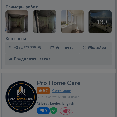
Примеры работ
+130
Контакты
+372 *** *** 79
Эл. почта
WhatsApp
Предложить заказ
Pro Home Care
5.0
·
9 отзывов
Был на сайте: 58 минут назад
Eesti keeles, English
PRO