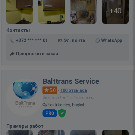
+40
Контакты
+372 *** *** 01
Эл. почта
WhatsApp
Предложить заказ
Balttrans Service
5.0
·
100 отзывов
Был на сайте: 1 ч. 4 мин. назад
Eesti keeles, English
PRO
Примеры работ