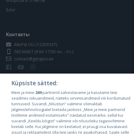
Вопросы и Ответы
Блог
Контакты
AllePal OÜ (12209337)
58536867
(9:00-17:00 пн. - пт.)
contact@getapro.ee
Küpsiste sätted:
Meie ja meie
269
partnerid salvestavame ja kasutame teie
Страны
seadmes isikuandmeid, näiteks sirvimisandmeid või kordumatuid
Эстония
tunnuseid. Suvandi „Nõustun” valimine võimaldab
jälgimistehnoloogiatel toetada jaotises „Meie ja meie partnerid
Латвия
töötleme andmeid esitamiseks” näidatud eesmärke, sellal kui
suvandi „Keeldu kõigist” valimine või nõusoleku tagasivõtmine
Литва
keelab selle. Kui jälgimine on keelatud, ei pruugi osa kuvatavast
sisust ja reklaamidest olla teie jaoks nii asjakohased. Saate selle