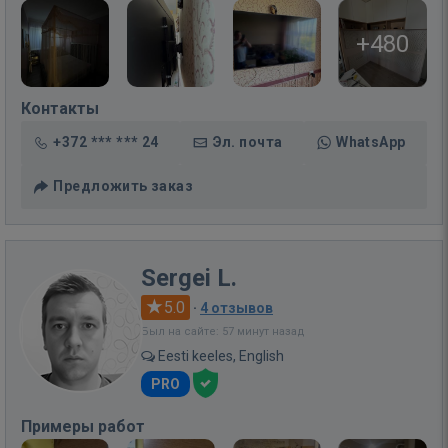
+480
Контакты
+372 *** *** 24
Эл. почта
WhatsApp
Предложить заказ
Sergei L.
5.0
·
4 отзывов
Был на сайте: 57 минут назад
Eesti keeles, English
PRO
Примеры работ