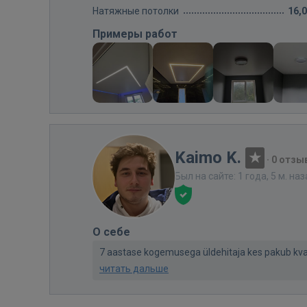
Натяжные потолки
16,
Примеры работ
Kaimo K.
·
0 отзы
Был на сайте: 1 года, 5 м. на
О себе
7 aastase kogemusega üldehitaja kes pakub kvalitee
читать дальше