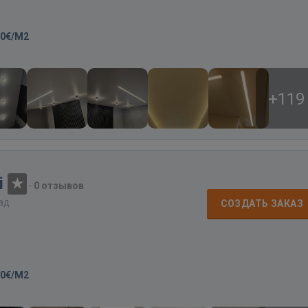
20€/M2
+119
i
·
0 отзывов
зад
СОЗДАТЬ ЗАКАЗ
00€/M2