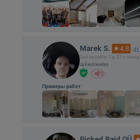
Marek S.
4.8
·
21
Был на сайте: 1 д. 21 ч. назад
Eesti keeles
Примеры работ
Picked Raid OÜ