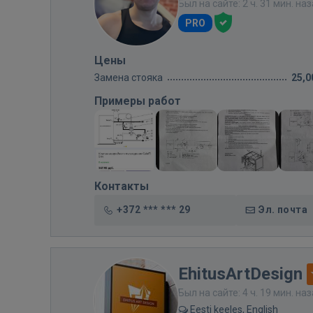
Был на сайте: 2 ч. 31 мин. на
PRO
Цены
Замена стояка
25,0
Примеры работ
Контакты
+372 *** *** 29
Эл. почта
EhitusArtDesign
Был на сайте: 4 ч. 19 мин. на
Eesti keeles, English