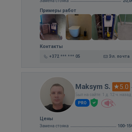
Замена стояка
20,0
Примеры работ
Контакты
+372 *** *** 05
Эл. почта
Maksym S.
5.0
Был на сайте: 1 д. 12 ч. назад
PRO
Цены
Замена стояка
100-15