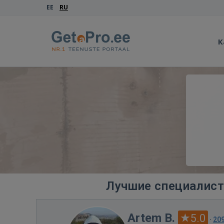
EE
RU
К
Лучшие специалист
Artem B.
5.0
·
20