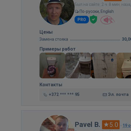
Был на сайте: 2 ч. 8 мин. наз
По-русски, English
PRO
Цены
Замена стояка
30,0
Примеры работ
Контакты
+372 *** *** 95
Эл. почта
Pavel B.
5.0
·
19 