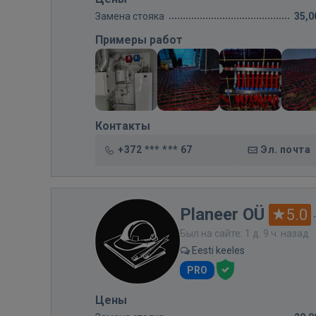
Замена стояка
35,0
Примеры работ
Контакты
+372 *** *** 67
Эл. почта
Planeer OÜ
5.0
Был на сайте: 1 д. 9 ч. назад
Eesti keeles
PRO
Цены