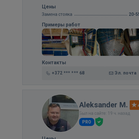
Цены
Замена стояка
20-5
Примеры работ
Контакты
+372 *** *** 68
Эл. почта
Aleksander M.
Был на сайте: 19 ч. назад
PRO
Цены