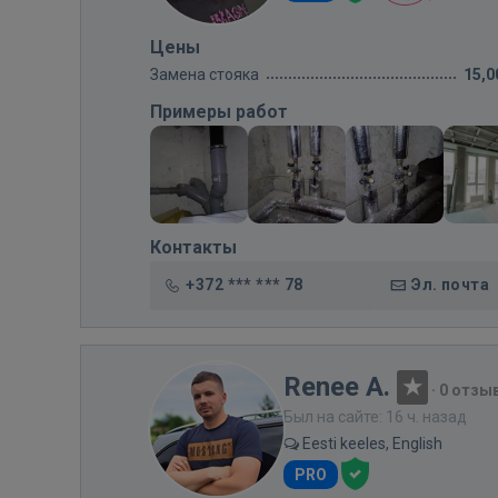
Цены
Замена стояка
15,0
Примеры работ
Контакты
+372 *** *** 78
Эл. почта
Renee A.
·
0 отзы
Был на сайте: 16 ч. назад
Eesti keeles, English
PRO