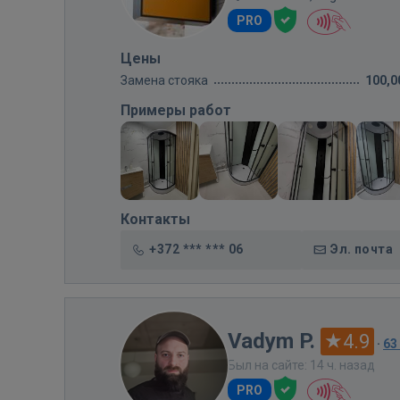
PRO
Цены
Замена стояка
100,0
Примеры работ
Контакты
+372 *** *** 06
Эл. почта
Vadym P.
4.9
·
63
Был на сайте: 14 ч. назад
PRO