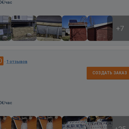
0€/час
+7
0
·
1 отзывов
СОЗДАТЬ ЗАКАЗ
0€/час
+25