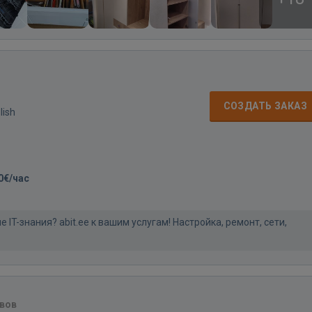
СОЗДАТЬ ЗАКАЗ
lish
0€/час
IT-знания? abit.ee к вашим услугам! Настройка, ремонт, сети,
вов