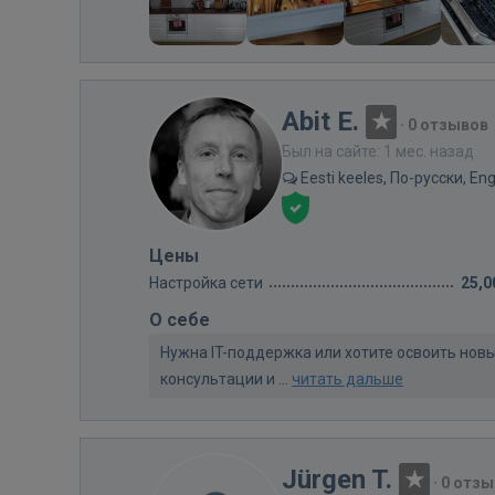
Abit E.
·
0 отзывов
Был на сайте: 1 мес. назад
Eesti keeles, По-русски, Eng
Цены
Настройка сети
25,0
О себе
Нужна IT-поддержка или хотите освоить новые 
консультации и ...
читать дальше
Jürgen T.
·
0 отзы