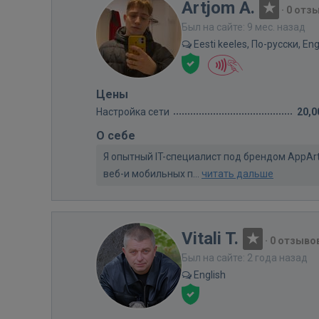
Artjom A.
·
0 отз
Был на сайте: 9 мес. назад
Eesti keeles, По-русски, Eng
Цены
Настройка сети
20,0
О себе
Я опытный IT-специалист под брендом AppAr
веб-и мобильных п...
читать дальше
Vitali T.
·
0 отзыво
Был на сайте: 2 года назад
English