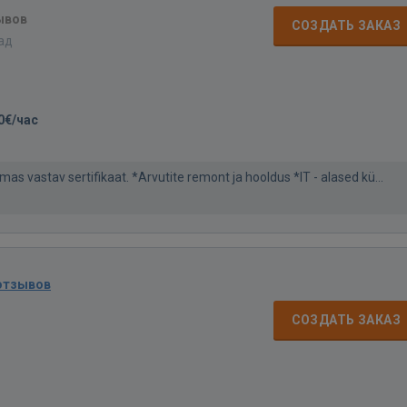
ывов
СОЗДАТЬ ЗАКАЗ
зад
0€/час
emas vastav sertifikaat. *Arvutite remont ja hooldus *IT - alased kü...
отзывов
СОЗДАТЬ ЗАКАЗ