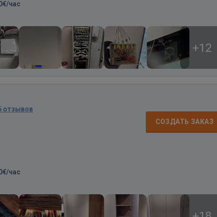
0€/час
+12
6 отзывов
СОЗДАТЬ ЗАКАЗ
0€/час
+18