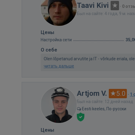
Taavi Kivi
·
0 отз
Был на сайте: 4 года, 9 м. на
Цены
Настройка сети
35,0
О себе
Olen lõpetanud arvutite ja IT - võrkude eriala, ol
читать дальше
Artjom V.
5.0
·
1 
Был на сайте: 12 дней назад
Eesti keeles, По-русски
Цены