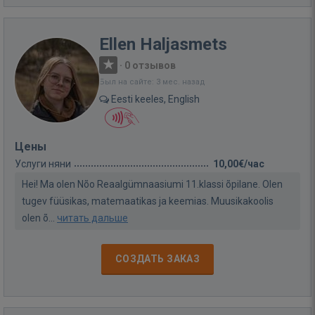
Ellen Haljasmets
·
0 отзывов
Был на сайте: 3 мес. назад
Eesti keeles, English
Цены
Услуги няни
10,00€/час
Hei! Ma olen Nõo Reaalgümnaasiumi 11.klassi õpilane. Olen
tugev füüsikas, matemaatikas ja keemias. Muusikakoolis
olen õ...
читать дальше
СОЗДАТЬ ЗАКАЗ