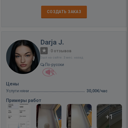
СОЗДАТЬ ЗАКАЗ
Darja J.
·
0 отзывов
Был на сайте: 3 мес. назад
По-русски
Цены
Услуги няни
30,00€/час
Примеры работ
+1