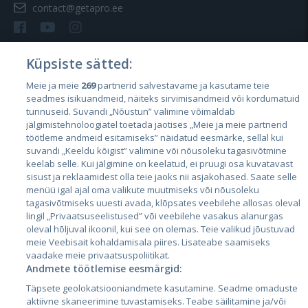
contact@getapro.ee
Küpsiste sätted:
Meie ja meie
269
partnerid salvestavame ja kasutame teie
Страны
seadmes isikuandmeid, näiteks sirvimisandmeid või kordumatuid
Эстония
tunnuseid. Suvandi „Nõustun” valimine võimaldab
jälgimistehnoloogiatel toetada jaotises „Meie ja meie partnerid
Латвия
töötleme andmeid esitamiseks” näidatud eesmärke, sellal kui
suvandi „Keeldu kõigist” valimine või nõusoleku tagasivõtmine
Литва
keelab selle. Kui jälgimine on keelatud, ei pruugi osa kuvatavast
sisust ja reklaamidest olla teie jaoks nii asjakohased. Saate selle
menüü igal ajal oma valikute muutmiseks või nõusoleku
tagasivõtmiseks uuesti avada, klõpsates veebilehe allosas oleval
lingil „Privaatsuseelistused” või veebilehe vasakus alanurgas
oleval hõljuval ikoonil, kui see on olemas. Teie valikud jõustuvad
meie Veebisait kohaldamisala piires. Lisateabe saamiseks
vaadake meie privaatsuspoliitikat.
Andmete töötlemise eesmärgid:
City24.lv
CVbankas.lt
Täpsete geolokatsiooniandmete kasutamine. Seadme omaduste
City24.ee
Kainos.lt
aktiivne skaneerimine tuvastamiseks. Teabe säilitamine ja/või