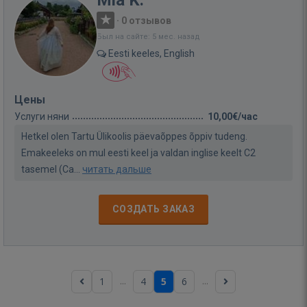
Mia K.
·
0 отзывов
Был на сайте: 5 мес. назад
Eesti keeles, English
Цены
Услуги няни
10,00€/час
Hetkel olen Tartu Ülikoolis päevaõppes õppiv tudeng.
Emakeeleks on mul eesti keel ja valdan inglise keelt C2
tasemel (Ca...
читать дальше
СОЗДАТЬ ЗАКАЗ
...
...
1
4
5
6