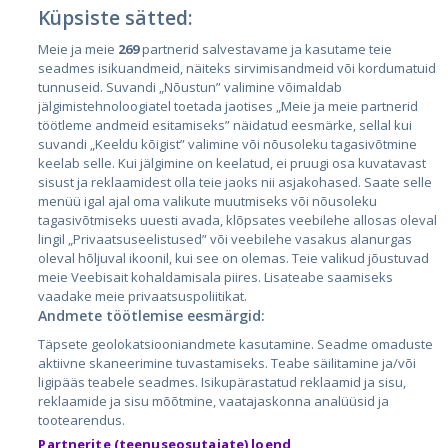
Küpsiste sätted:
Meie ja meie
269
partnerid salvestavame ja kasutame teie
Страны
seadmes isikuandmeid, näiteks sirvimisandmeid või kordumatuid
Эстония
tunnuseid. Suvandi „Nõustun” valimine võimaldab
jälgimistehnoloogiatel toetada jaotises „Meie ja meie partnerid
Латвия
töötleme andmeid esitamiseks” näidatud eesmärke, sellal kui
suvandi „Keeldu kõigist” valimine või nõusoleku tagasivõtmine
Литва
keelab selle. Kui jälgimine on keelatud, ei pruugi osa kuvatavast
sisust ja reklaamidest olla teie jaoks nii asjakohased. Saate selle
menüü igal ajal oma valikute muutmiseks või nõusoleku
tagasivõtmiseks uuesti avada, klõpsates veebilehe allosas oleval
lingil „Privaatsuseelistused” või veebilehe vasakus alanurgas
oleval hõljuval ikoonil, kui see on olemas. Teie valikud jõustuvad
meie Veebisait kohaldamisala piires. Lisateabe saamiseks
vaadake meie privaatsuspoliitikat.
Andmete töötlemise eesmärgid:
City24.lv
CVbankas.lt
Täpsete geolokatsiooniandmete kasutamine. Seadme omaduste
City24.ee
Kainos.lt
aktiivne skaneerimine tuvastamiseks. Teabe säilitamine ja/või
ligipääs teabele seadmes. Isikupärastatud reklaamid ja sisu,
GetaPro.lv
Paslaugos.lt
reklaamide ja sisu mõõtmine, vaatajaskonna analüüsid ja
GetaPro.ee
auto24.ee
tootearendus.
Skelbiu.lt
KV.ee
Partnerite (teenuseosutajate) loend