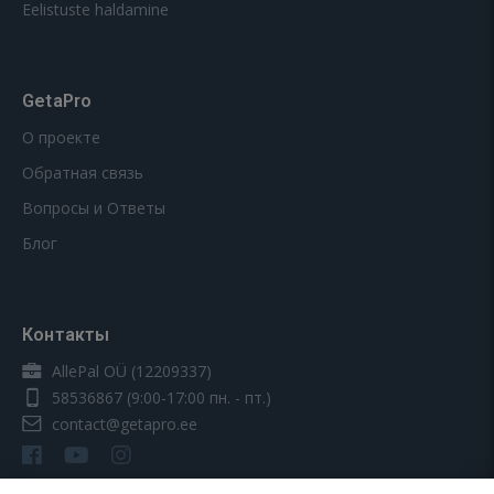
Eelistuste haldamine
GetaPro
О проекте
Обратная связь
Вопросы и Ответы
Блог
Контакты
AllePal OÜ (12209337)
58536867
(9:00-17:00 пн. - пт.)
contact@getapro.ee