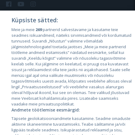
Küpsiste sätted:
Meie ja meie
269
partnerid salvestavame ja kasutame teie
Страны
seadmes isikuandmeid, näiteks sirvimisandmeid või kordumatuid
Эстония
tunnuseid. Suvandi „Nõustun” valimine võimaldab
jälgimistehnoloogiatel toetada jaotises „Meie ja meie partnerid
Латвия
töötleme andmeid esitamiseks” näidatud eesmärke, sellal kui
suvandi „Keeldu kõigist” valimine või nõusoleku tagasivõtmine
Литва
keelab selle. Kui jälgimine on keelatud, ei pruugi osa kuvatavast
sisust ja reklaamidest olla teie jaoks nii asjakohased. Saate selle
menüü igal ajal oma valikute muutmiseks või nõusoleku
tagasivõtmiseks uuesti avada, klõpsates veebilehe allosas oleval
lingil „Privaatsuseelistused” või veebilehe vasakus alanurgas
oleval hõljuval ikoonil, kui see on olemas. Teie valikud jõustuvad
meie Veebisait kohaldamisala piires. Lisateabe saamiseks
vaadake meie privaatsuspoliitikat.
Andmete töötlemise eesmärgid:
City24.lv
CVbankas.lt
Täpsete geolokatsiooniandmete kasutamine. Seadme omaduste
City24.ee
Kainos.lt
aktiivne skaneerimine tuvastamiseks. Teabe säilitamine ja/või
ligipääs teabele seadmes. Isikupärastatud reklaamid ja sisu,
GetaPro.lv
Paslaugos.lt