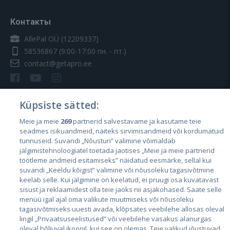
Контакты
AllePal OÜ (12209337)
58536867
(9:00-17:00 пн. - пт.)
contact@getapro.ee
Küpsiste sätted:
Meie ja meie
269
partnerid salvestavame ja kasutame teie
Страны
seadmes isikuandmeid, näiteks sirvimisandmeid või kordumatuid
Эстония
tunnuseid. Suvandi „Nõustun” valimine võimaldab
jälgimistehnoloogiatel toetada jaotises „Meie ja meie partnerid
Латвия
töötleme andmeid esitamiseks” näidatud eesmärke, sellal kui
suvandi „Keeldu kõigist” valimine või nõusoleku tagasivõtmine
Литва
keelab selle. Kui jälgimine on keelatud, ei pruugi osa kuvatavast
sisust ja reklaamidest olla teie jaoks nii asjakohased. Saate selle
menüü igal ajal oma valikute muutmiseks või nõusoleku
tagasivõtmiseks uuesti avada, klõpsates veebilehe allosas oleval
lingil „Privaatsuseelistused” või veebilehe vasakus alanurgas
oleval hõljuval ikoonil, kui see on olemas. Teie valikud jõustuvad