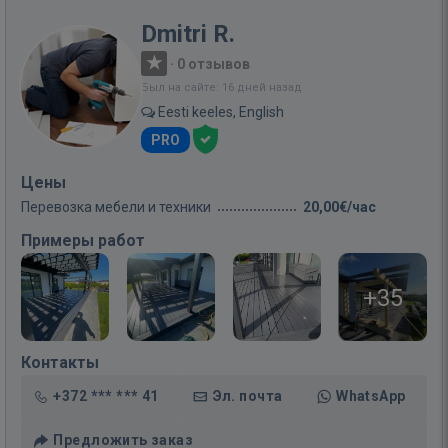
Dmitri R.
·
0 отзывов
Был на сайте: 16 дней назад
Eesti keeles, English
PRO
Цены
Перевозка мебели и техники
20,00€/час
Примеры работ
+35
Контакты
+372 *** *** 41
Эл. почта
WhatsApp
Предложить заказ