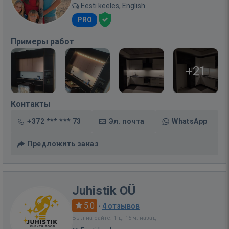
Eesti keeles, English
PRO
Примеры работ
+21
Контакты
+372 *** *** 73
Эл. почта
WhatsApp
Предложить заказ
Juhistik OÜ
5.0
·
4 отзывов
Был на сайте: 1 д. 15 ч. назад