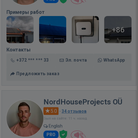
Примеры работ
+86
Контакты
+372 *** *** 33
Эл. почта
WhatsApp
Предложить заказ
NordHouseProjects OÜ
5.0
·
34 отзывов
Был на сайте: 11 ч. назад
English
PRO