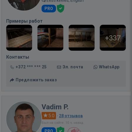
Eesti keeles, English
PRO
Примеры работ
+337
Контакты
+372 *** *** 25
Эл. почта
WhatsApp
Предложить заказ
Vadim P.
5.0
·
28 отзывов
Был на сайте: 10 ч. назад
PRO