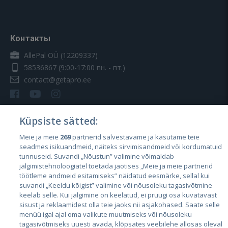
Контакты
AllePal OÜ (12209337)
58536867
(9:00-17:00 пн. - пт.)
contact@getapro.ee
Küpsiste sätted:
Meie ja meie
269
partnerid salvestavame ja kasutame teie
Страны
seadmes isikuandmeid, näiteks sirvimisandmeid või kordumatuid
Эстония
tunnuseid. Suvandi „Nõustun” valimine võimaldab
jälgimistehnoloogiatel toetada jaotises „Meie ja meie partnerid
Латвия
töötleme andmeid esitamiseks” näidatud eesmärke, sellal kui
suvandi „Keeldu kõigist” valimine või nõusoleku tagasivõtmine
Литва
keelab selle. Kui jälgimine on keelatud, ei pruugi osa kuvatavast
sisust ja reklaamidest olla teie jaoks nii asjakohased. Saate selle
menüü igal ajal oma valikute muutmiseks või nõusoleku
tagasivõtmiseks uuesti avada, klõpsates veebilehe allosas oleval