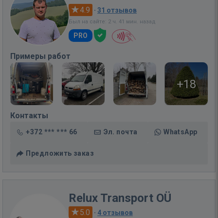
4.9
·
31 отзывов
Был на сайте: 2 ч. 41 мин. назад
PRO
Примеры работ
+18
Контакты
+372 *** *** 66
Эл. почта
WhatsApp
Предложить заказ
Relux Transport OÜ
5.0
·
4 отзывов