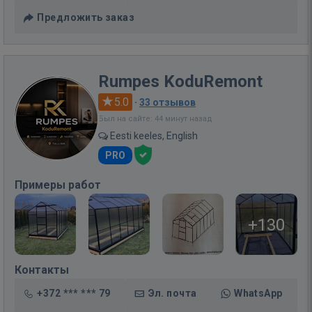
Предложить заказ
Rumpes KoduRemont
5.0
·
33 отзывов
Был на сайте: 44 минут назад
Eesti keeles, English
PRO
Примеры работ
+130
Контакты
+372 *** *** 79
Эл. почта
WhatsApp