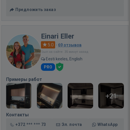
Предложить заказ
Einari Eller
5.0
·
69 отзывов
Был на сайте: 35 минут назад
Eesti keeles, English
PRO
Примеры работ
+21
Контакты
+372 *** *** 73
Эл. почта
WhatsApp