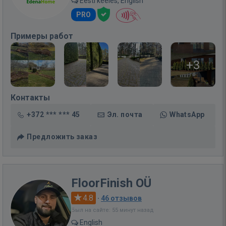
Eesti keeles, English
PRO
Примеры работ
+3
Контакты
+372 *** *** 45
Эл. почта
WhatsApp
Предложить заказ
FloorFinish OÜ
4.8
·
46 отзывов
Был на сайте: 55 минут назад
English