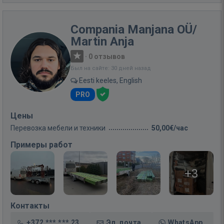
Compania Manjana OÜ/
Martin Anja
·
0 отзывов
Был на сайте: 30 дней назад
Eesti keeles, English
PRO
Цены
Перевозка мебели и техники
50,00€/час
Примеры работ
+3
Контакты
+372 *** *** 23
Эл. почта
WhatsApp