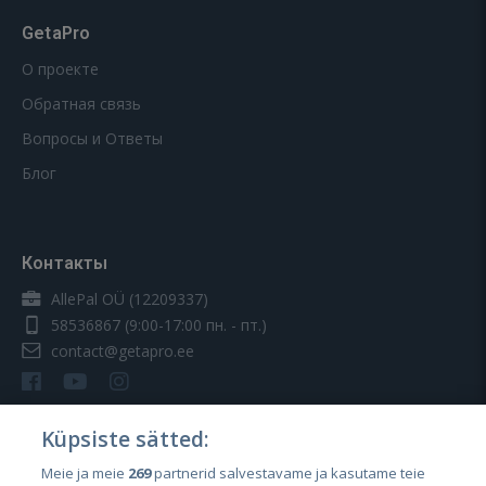
GetaPro
О проекте
Обратная связь
Вопросы и Ответы
Блог
Контакты
AllePal OÜ (12209337)
58536867
(9:00-17:00 пн. - пт.)
contact@getapro.ee
Küpsiste sätted:
Meie ja meie
269
partnerid salvestavame ja kasutame teie
Страны