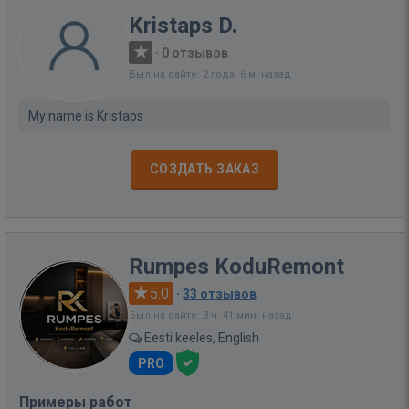
Kristaps D.
·
0 отзывов
Был на сайте: 2 года, 6 м. назад
My name is Kristaps
СОЗДАТЬ ЗАКАЗ
Rumpes KoduRemont
5.0
·
33 отзывов
Был на сайте: 3 ч. 41 мин. назад
Eesti keeles, English
PRO
Примеры работ