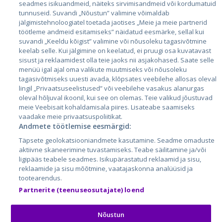
seadmes isikuandmeid, näiteks sirvimisandmeid või kordumatuid
Эстония
tunnuseid. Suvandi „Nõustun” valimine võimaldab
jälgimistehnoloogiatel toetada jaotises „Meie ja meie partnerid
Латвия
töötleme andmeid esitamiseks” näidatud eesmärke, sellal kui
suvandi „Keeldu kõigist” valimine või nõusoleku tagasivõtmine
Литва
keelab selle. Kui jälgimine on keelatud, ei pruugi osa kuvatavast
sisust ja reklaamidest olla teie jaoks nii asjakohased. Saate selle
menüü igal ajal oma valikute muutmiseks või nõusoleku
tagasivõtmiseks uuesti avada, klõpsates veebilehe allosas oleval
lingil „Privaatsuseelistused” või veebilehe vasakus alanurgas
oleval hõljuval ikoonil, kui see on olemas. Teie valikud jõustuvad
meie Veebisait kohaldamisala piires. Lisateabe saamiseks
vaadake meie privaatsuspoliitikat.
Andmete töötlemise eesmärgid:
City24.lv
CVbankas.lt
Täpsete geolokatsiooniandmete kasutamine. Seadme omaduste
City24.ee
Kainos.lt
aktiivne skaneerimine tuvastamiseks. Teabe säilitamine ja/või
ligipääs teabele seadmes. Isikupärastatud reklaamid ja sisu,
GetaPro.lv
Paslaugos.lt
reklaamide ja sisu mõõtmine, vaatajaskonna analüüsid ja
GetaPro.ee
auto24.ee
tootearendus.
Skelbiu.lt
KV.ee
Partnerite (teenuseosutajate) loend
Autoplius.lt
Osta.ee
Aruodas.lt
KuldneBörs.ee
Nõustun