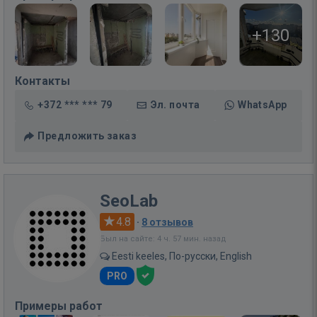
+130
Контакты
+372 *** *** 79
Эл. почта
WhatsApp
Предложить заказ
SeoLab
4.8
·
8 отзывов
Был на сайте: 4 ч. 57 мин. назад
Eesti keeles, По-русски, English
PRO
Примеры работ