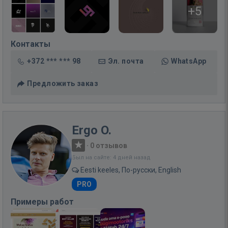
+5
Контакты
+372 *** *** 98
Эл. почта
WhatsApp
Предложить заказ
Ergo O.
·
0 отзывов
Был на сайте: 4 дней назад
Eesti keeles, По-русски, English
PRO
Примеры работ