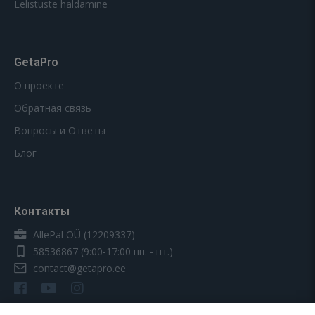
Eelistuste haldamine
GetaPro
О проекте
Обратная связь
Вопросы и Ответы
Блог
Контакты
AllePal OÜ (12209337)
58536867
(9:00-17:00 пн. - пт.)
contact@getapro.ee