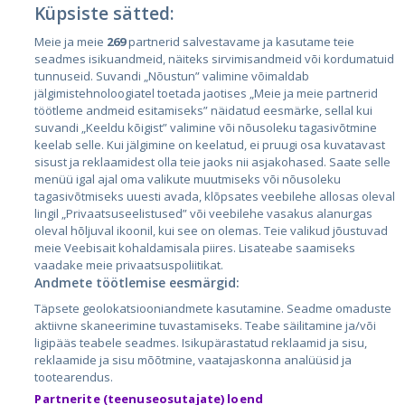
Küpsiste sätted:
Meie ja meie
269
partnerid salvestavame ja kasutame teie
Страны
seadmes isikuandmeid, näiteks sirvimisandmeid või kordumatuid
Эстония
tunnuseid. Suvandi „Nõustun” valimine võimaldab
jälgimistehnoloogiatel toetada jaotises „Meie ja meie partnerid
Латвия
töötleme andmeid esitamiseks” näidatud eesmärke, sellal kui
suvandi „Keeldu kõigist” valimine või nõusoleku tagasivõtmine
Литва
keelab selle. Kui jälgimine on keelatud, ei pruugi osa kuvatavast
sisust ja reklaamidest olla teie jaoks nii asjakohased. Saate selle
menüü igal ajal oma valikute muutmiseks või nõusoleku
tagasivõtmiseks uuesti avada, klõpsates veebilehe allosas oleval
lingil „Privaatsuseelistused” või veebilehe vasakus alanurgas
oleval hõljuval ikoonil, kui see on olemas. Teie valikud jõustuvad
meie Veebisait kohaldamisala piires. Lisateabe saamiseks
vaadake meie privaatsuspoliitikat.
Andmete töötlemise eesmärgid:
City24.lv
CVbankas.lt
Täpsete geolokatsiooniandmete kasutamine. Seadme omaduste
City24.ee
Kainos.lt
aktiivne skaneerimine tuvastamiseks. Teabe säilitamine ja/või
ligipääs teabele seadmes. Isikupärastatud reklaamid ja sisu,
GetaPro.lv
Paslaugos.lt
reklaamide ja sisu mõõtmine, vaatajaskonna analüüsid ja
GetaPro.ee
auto24.ee
tootearendus.
Skelbiu.lt
KV.ee
Partnerite (teenuseosutajate) loend