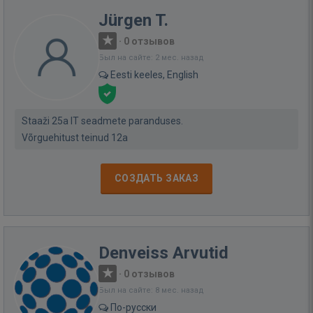
Jürgen T.
·
0 отзывов
Был на сайте: 2 мес. назад
Eesti keeles, English
Staaži 25a IT seadmete paranduses.
Võrguehitust teinud 12a
СОЗДАТЬ ЗАКАЗ
Denveiss Arvutid
·
0 отзывов
Был на сайте: 8 мес. назад
По-русски