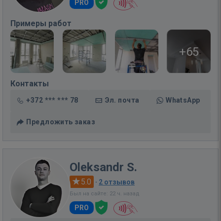
PRO
Примеры работ
+65
Контакты
+372 *** *** 78
Эл. почта
WhatsApp
Предложить заказ
Oleksandr S.
5.0
·
2 отзывов
Был на сайте: 22 ч. назад
PRO