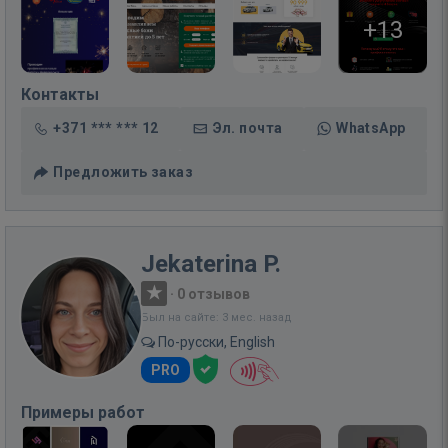
+13
Контакты
+371 *** *** 12
Эл. почта
WhatsApp
Предложить заказ
Jekaterina P.
·
0 отзывов
Был на сайте: 3 мес. назад
По-русски, English
PRO
Примеры работ