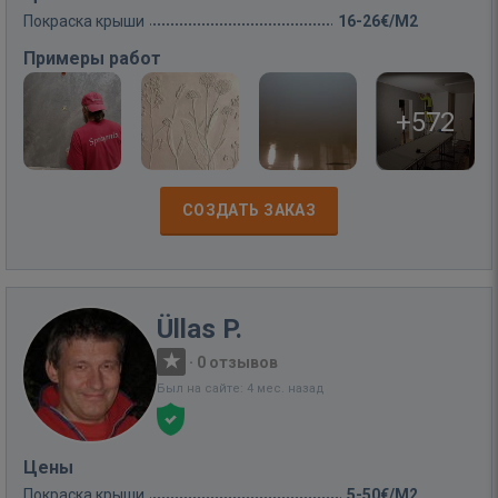
Покраска крыши
16-26€/M2
Примеры работ
+572
СОЗДАТЬ ЗАКАЗ
Üllas P.
·
0 отзывов
Был на сайте: 4 мес. назад
Цены
Покраска крыши
5-50€/M2