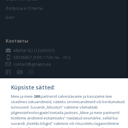
Вопросы и Ответы
Блог
Контакты
AllePal OÜ (12209337)
58536867
(9:00-17:00 пн. - пт.)
contact@getapro.ee
Küpsiste sätted:
Meie ja meie
269
partnerid salvestavame ja kasutame teie
Страны
seadmes isikuandmeid, näiteks sirvimisandmeid või kordumatuid
Эстония
tunnuseid. Suvandi „Nõustun” valimine võimaldab
jälgimistehnoloogiatel toetada jaotises „Meie ja meie partnerid
Латвия
töötleme andmeid esitamiseks” näidatud eesmärke, sellal kui
suvandi „Keeldu kõigist” valimine või nõusoleku tagasivõtmine
Литва