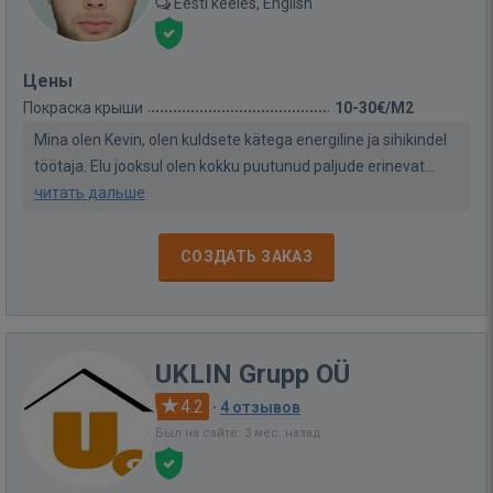
Eesti keeles, English
Цены
Покраска крыши
10-30€/M2
Mina olen Kevin, olen kuldsete kätega energiline ja sihikindel
töötaja. Elu jooksul olen kokku puutunud paljude erinevat...
читать дальше
СОЗДАТЬ ЗАКАЗ
UKLIN Grupp OÜ
4.2
·
4 отзывов
Был на сайте: 3 мес. назад