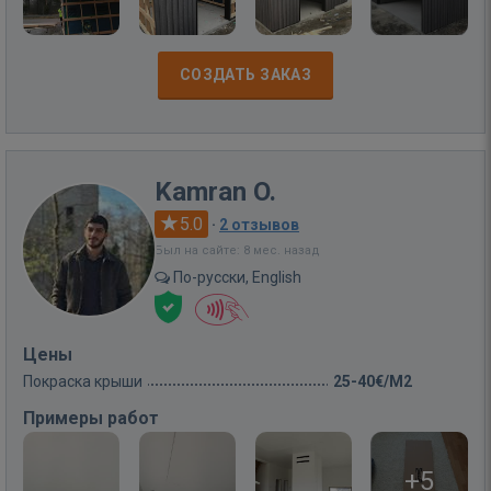
СОЗДАТЬ ЗАКАЗ
Kamran O.
5.0
·
2 отзывов
Был на сайте: 8 мес. назад
По-русски, English
Цены
Покраска крыши
25-40€/M2
Примеры работ
+5