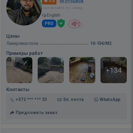
4.8
·
46 отзывов
Был на сайте: 6 ч. назад
English
PRO
Цены
Лакировка пола
10-15€/M2
Примеры работ
+134
Контакты
+372 *** *** 33
Эл. почта
WhatsApp
Предложить заказ