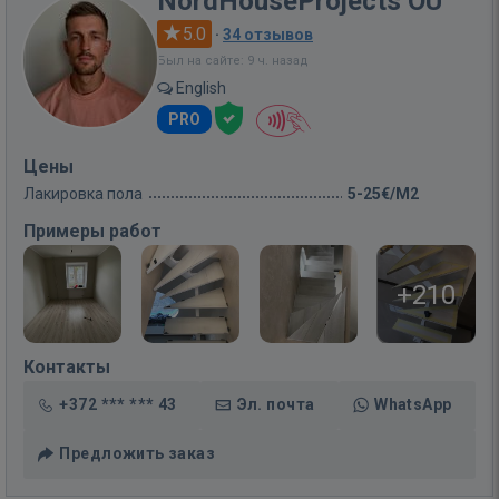
NordHouseProjects OÜ
5.0
·
34 отзывов
Был на сайте: 9 ч. назад
English
PRO
Цены
Лакировка пола
5-25€/M2
Примеры работ
+210
Контакты
+372 *** *** 43
Эл. почта
WhatsApp
Предложить заказ