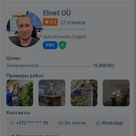
Elnet OÜ
4.9
·
27 отзывов
Был на сайте: 12 ч. назад
Eesti keeles, English
PRO
Цены
Лакировка пола
15,00€/M2
Примеры работ
+2
Контакты
+372 *** *** 20
Эл. почта
WhatsApp