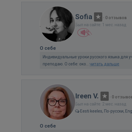
Sofia
·
0 отзывов
Был на сайте: 1 мес. назад
О себе
Индивидуальные уроки русского языка для уч
преподаю. О себе: око...
читать дальше
Ireen V.
·
0 отзыво
Был на сайте: 2 мес. назад
Eesti keeles, По-русски, Eng
О себе