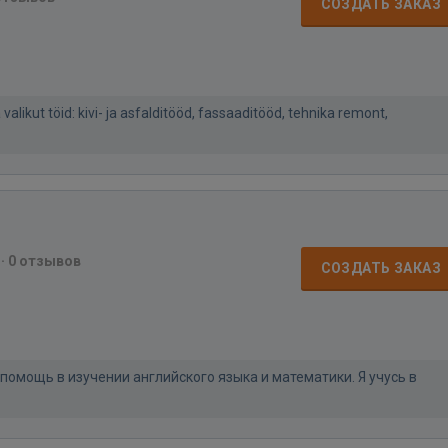
СОЗДАТЬ ЗАКАЗ
likut töid: kivi- ja asfalditööd, fassaaditööd, tehnika remont,
·
0 отзывов
СОЗДАТЬ ЗАКАЗ
помощь в изучении английского языка и математики. Я учусь в