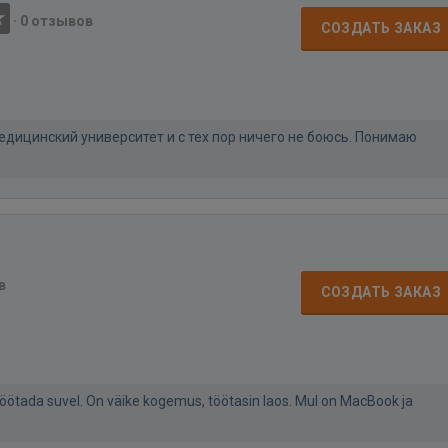
·
0 отзывов
СОЗДАТЬ ЗАКАЗ
медицинский университет и с тех пор ничего не боюсь. Понимаю
в
СОЗДАТЬ ЗАКАЗ
töötada suvel. On väike kogemus, töötasin laos. Mul on MacBook ja