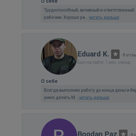
О себе
Трудоспособный, активный и ответственный.
рабочим. Хорошо ра...
читать дальше
Eduard K.
·
0 отз
Был на сайте: 1 мес. назад
О себе
Всегда выполняю работу до конца деньги бе
умею делать М...
читать дальше
Bogdan Paz
·
0 