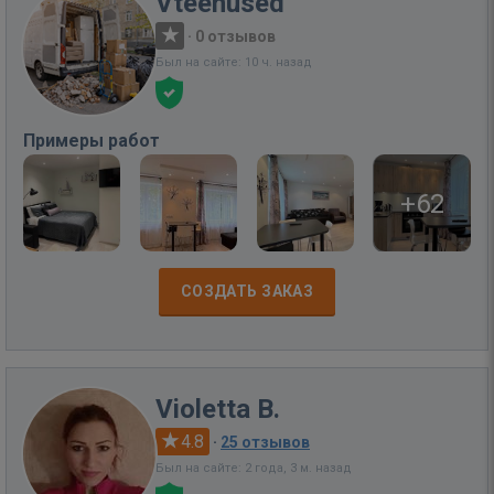
Vteenused
·
0 отзывов
Был на сайте: 10 ч. назад
Примеры работ
+62
СОЗДАТЬ ЗАКАЗ
Violetta B.
4.8
·
25 отзывов
Был на сайте: 2 года, 3 м. назад