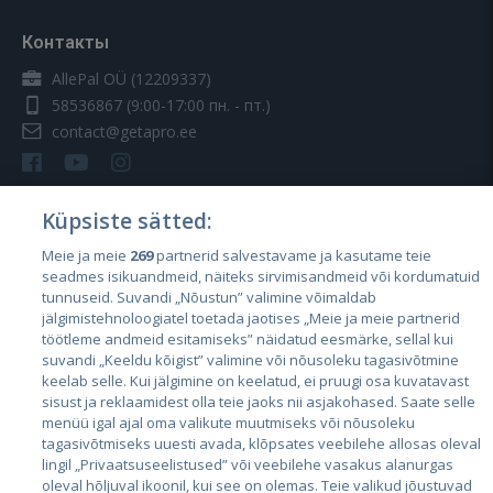
Контакты
AllePal OÜ (12209337)
58536867
(9:00-17:00 пн. - пт.)
contact@getapro.ee
Küpsiste sätted:
Meie ja meie
269
partnerid salvestavame ja kasutame teie
Страны
seadmes isikuandmeid, näiteks sirvimisandmeid või kordumatuid
Эстония
tunnuseid. Suvandi „Nõustun” valimine võimaldab
jälgimistehnoloogiatel toetada jaotises „Meie ja meie partnerid
Латвия
töötleme andmeid esitamiseks” näidatud eesmärke, sellal kui
suvandi „Keeldu kõigist” valimine või nõusoleku tagasivõtmine
Литва
keelab selle. Kui jälgimine on keelatud, ei pruugi osa kuvatavast
sisust ja reklaamidest olla teie jaoks nii asjakohased. Saate selle
menüü igal ajal oma valikute muutmiseks või nõusoleku
tagasivõtmiseks uuesti avada, klõpsates veebilehe allosas oleval
lingil „Privaatsuseelistused” või veebilehe vasakus alanurgas
oleval hõljuval ikoonil, kui see on olemas. Teie valikud jõustuvad