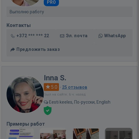
PRO
Выполню работу
Контакты
+372 *** *** 22
Эл. почта
WhatsApp
Предложить заказ
Inna S.
5.0
·
25 отзывов
Был на сайте: 6 ч. назад
Eesti keeles, По-русски, English
Примеры работ