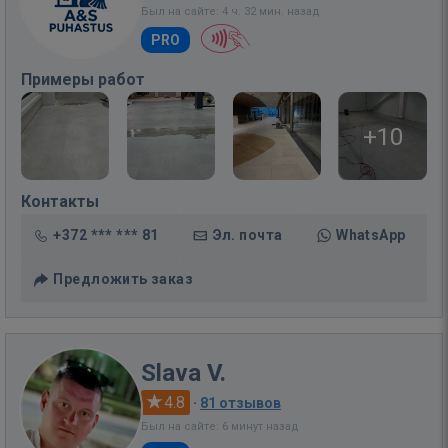
Был на сайте: 4 ч. 32 мин. назад
PRO
Примеры работ
+10
Контакты
+372 *** *** 81
Эл. почта
WhatsApp
Предложить заказ
Slava V.
4.8
·
81 отзывов
Был на сайте: 6 минут назад