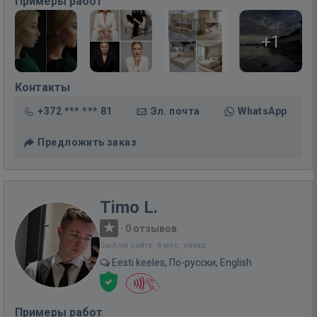
Примеры работ
+1
Контакты
+372 *** *** 81
Эл. почта
WhatsApp
Предложить заказ
Timo L.
·
0 отзывов
Был на сайте: 6 мес. назад
Eesti keeles, По-русски, English
Примеры работ