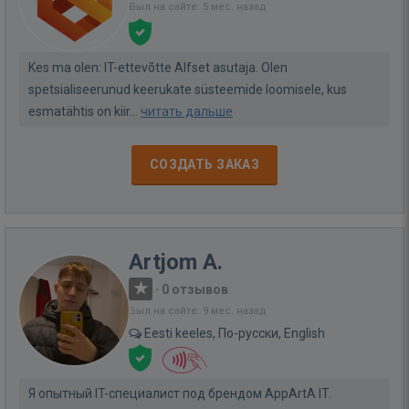
Был на сайте: 5 мес. назад
Kes ma olen: IT-ettevõtte Alfset asutaja. Olen
spetsialiseerunud keerukate süsteemide loomisele, kus
esmatähtis on kiir...
читать дальше
СОЗДАТЬ ЗАКАЗ
Artjom A.
·
0 отзывов
Был на сайте: 9 мес. назад
Eesti keeles, По-русски, English
Я опытный IT-специалист под брендом AppArtA IT.