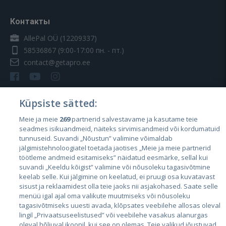
Контакты
AllePal OÜ (12209337)
58536867
(9:00-17:00 пн. - пт.)
contact@getapro.ee
Küpsiste sätted:
Meie ja meie
269
partnerid salvestavame ja kasutame teie
Страны
seadmes isikuandmeid, näiteks sirvimisandmeid või kordumatuid
Эстония
tunnuseid. Suvandi „Nõustun” valimine võimaldab
jälgimistehnoloogiatel toetada jaotises „Meie ja meie partnerid
Латвия
töötleme andmeid esitamiseks” näidatud eesmärke, sellal kui
suvandi „Keeldu kõigist” valimine või nõusoleku tagasivõtmine
Литва
keelab selle. Kui jälgimine on keelatud, ei pruugi osa kuvatavast
sisust ja reklaamidest olla teie jaoks nii asjakohased. Saate selle
menüü igal ajal oma valikute muutmiseks või nõusoleku
tagasivõtmiseks uuesti avada, klõpsates veebilehe allosas oleval
lingil „Privaatsuseelistused” või veebilehe vasakus alanurgas
oleval hõljuval ikoonil, kui see on olemas. Teie valikud jõustuvad