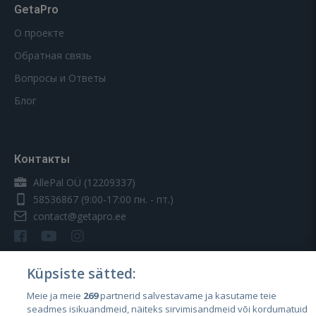
GetaPro
О проекте
Обратная связь
Вопросы и Ответы
Блог
Контакты
AllePal OÜ (12209337)
58536867
(9:00-17:00 пн. - пт.)
contact@getapro.ee
Küpsiste sätted:
Meie ja meie
269
partnerid salvestavame ja kasutame teie
Страны
seadmes isikuandmeid, näiteks sirvimisandmeid või kordumatuid