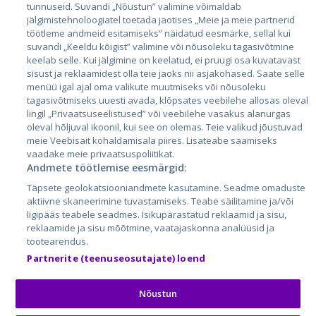
Эстония
tunnuseid. Suvandi „Nõustun” valimine võimaldab
jälgimistehnoloogiatel toetada jaotises „Meie ja meie partnerid
Латвия
töötleme andmeid esitamiseks” näidatud eesmärke, sellal kui
suvandi „Keeldu kõigist” valimine või nõusoleku tagasivõtmine
Литва
keelab selle. Kui jälgimine on keelatud, ei pruugi osa kuvatavast
sisust ja reklaamidest olla teie jaoks nii asjakohased. Saate selle
menüü igal ajal oma valikute muutmiseks või nõusoleku
tagasivõtmiseks uuesti avada, klõpsates veebilehe allosas oleval
lingil „Privaatsuseelistused” või veebilehe vasakus alanurgas
oleval hõljuval ikoonil, kui see on olemas. Teie valikud jõustuvad
meie Veebisait kohaldamisala piires. Lisateabe saamiseks
vaadake meie privaatsuspoliitikat.
Andmete töötlemise eesmärgid:
City24.lv
CVbankas.lt
Täpsete geolokatsiooniandmete kasutamine. Seadme omaduste
City24.ee
Kainos.lt
aktiivne skaneerimine tuvastamiseks. Teabe säilitamine ja/või
ligipääs teabele seadmes. Isikupärastatud reklaamid ja sisu,
GetaPro.lv
Paslaugos.lt
reklaamide ja sisu mõõtmine, vaatajaskonna analüüsid ja
GetaPro.ee
auto24.ee
tootearendus.
Skelbiu.lt
KV.ee
Partnerite (teenuseosutajate) loend
Autoplius.lt
Osta.ee
Aruodas.lt
KuldneBörs.ee
Nõustun