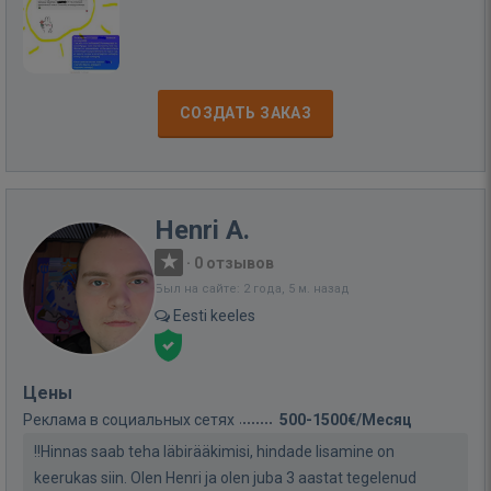
СОЗДАТЬ ЗАКАЗ
Henri A.
·
0 отзывов
Был на сайте: 2 года, 5 м. назад
Eesti keeles
Цены
Реклама в социальных сетях
500-1500€/Месяц
!!Hinnas saab teha läbirääkimisi, hindade lisamine on
keerukas siin. Olen Henri ja olen juba 3 aastat tegelenud