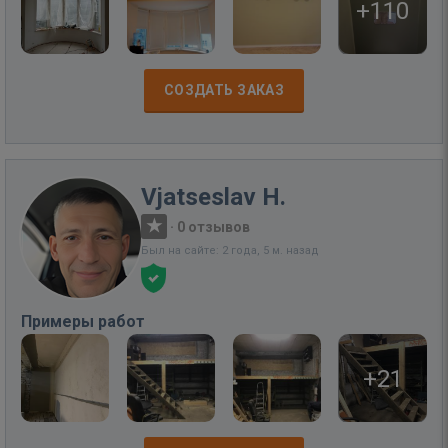
+110
СОЗДАТЬ ЗАКАЗ
Vjatseslav H.
·
0 отзывов
Был на сайте: 2 года, 5 м. назад
Примеры работ
+21