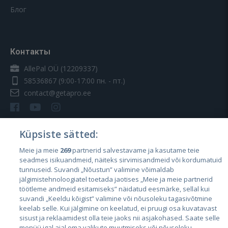
Блог
Контакты
AllePal OÜ (12209337)
58536867
(9:00-17:00 пн. - пт.)
contact@getapro.ee
Küpsiste sätted:
Meie ja meie
269
partnerid salvestavame ja kasutame teie
Страны
seadmes isikuandmeid, näiteks sirvimisandmeid või kordumatuid
Эстония
tunnuseid. Suvandi „Nõustun” valimine võimaldab
jälgimistehnoloogiatel toetada jaotises „Meie ja meie partnerid
Латвия
töötleme andmeid esitamiseks” näidatud eesmärke, sellal kui
suvandi „Keeldu kõigist” valimine või nõusoleku tagasivõtmine
Литва
keelab selle. Kui jälgimine on keelatud, ei pruugi osa kuvatavast
sisust ja reklaamidest olla teie jaoks nii asjakohased. Saate selle
menüü igal ajal oma valikute muutmiseks või nõusoleku