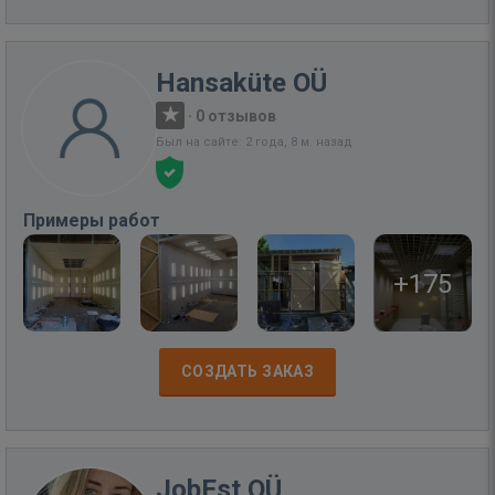
Hansaküte OÜ
·
0 отзывов
Был на сайте: 2 года, 8 м. назад
Примеры работ
+175
СОЗДАТЬ ЗАКАЗ
JobEst OÜ