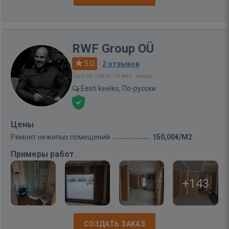
RWF Group OÜ
5.0
·
2 отзывов
Был на сайте: 10 мес. назад
Eesti keeles, По-русски
Цены
Ремонт нежилых помещений
150,00€/M2
Примеры работ
+143
СОЗДАТЬ ЗАКАЗ