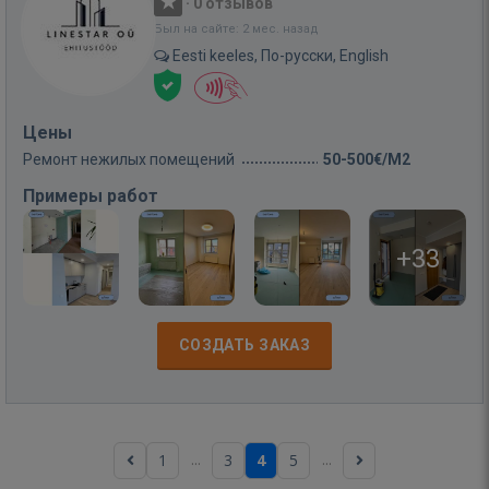
·
0 отзывов
Был на сайте: 2 мес. назад
Eesti keeles, По-русски, English
Цены
Ремонт нежилых помещений
50-500€/M2
Примеры работ
+33
СОЗДАТЬ ЗАКАЗ
...
...
1
3
4
5