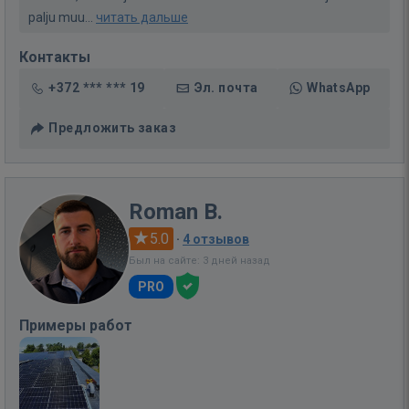
palju muu...
читать дальше
Контакты
+372 *** *** 19
Эл. почта
WhatsApp
Предложить заказ
Roman B.
5.0
·
4 отзывов
Был на сайте: 3 дней назад
PRO
Примеры работ