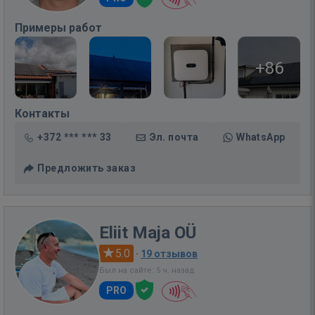
Примеры работ
+86
Контакты
+372 *** *** 33
Эл. почта
WhatsApp
Предложить заказ
Eliit Maja OÜ
5.0
·
19 отзывов
Был на сайте: 5 ч. назад
PRO