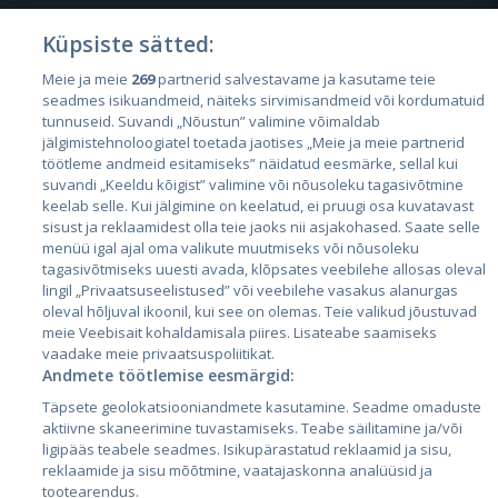
Küpsiste sätted:
Meie ja meie
269
partnerid salvestavame ja kasutame teie
Страны
seadmes isikuandmeid, näiteks sirvimisandmeid või kordumatuid
Эстония
tunnuseid. Suvandi „Nõustun” valimine võimaldab
jälgimistehnoloogiatel toetada jaotises „Meie ja meie partnerid
Латвия
töötleme andmeid esitamiseks” näidatud eesmärke, sellal kui
suvandi „Keeldu kõigist” valimine või nõusoleku tagasivõtmine
Литва
keelab selle. Kui jälgimine on keelatud, ei pruugi osa kuvatavast
sisust ja reklaamidest olla teie jaoks nii asjakohased. Saate selle
menüü igal ajal oma valikute muutmiseks või nõusoleku
tagasivõtmiseks uuesti avada, klõpsates veebilehe allosas oleval
lingil „Privaatsuseelistused” või veebilehe vasakus alanurgas
oleval hõljuval ikoonil, kui see on olemas. Teie valikud jõustuvad
meie Veebisait kohaldamisala piires. Lisateabe saamiseks
vaadake meie privaatsuspoliitikat.
Andmete töötlemise eesmärgid:
City24.lv
CVbankas.lt
Täpsete geolokatsiooniandmete kasutamine. Seadme omaduste
City24.ee
Kainos.lt
aktiivne skaneerimine tuvastamiseks. Teabe säilitamine ja/või
ligipääs teabele seadmes. Isikupärastatud reklaamid ja sisu,
GetaPro.lv
Paslaugos.lt
reklaamide ja sisu mõõtmine, vaatajaskonna analüüsid ja
GetaPro.ee
auto24.ee
tootearendus.