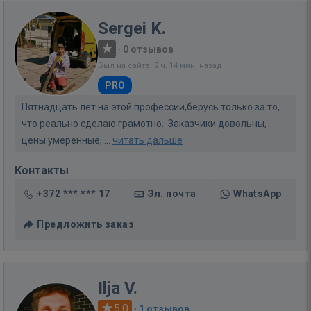
Sergei K.
·
0 отзывов
Был на сайте: 2 ч. 14 мин. назад
PRO
Пятнадцать лет на этой профессии,берусь только за то,
что реально сделаю грамотно.. Заказчики довольны,
цены умеренные, ...
читать дальше
Контакты
+372 *** *** 17
Эл. почта
WhatsApp
Предложить заказ
Ilja V.
5.0
·
1 отзывов