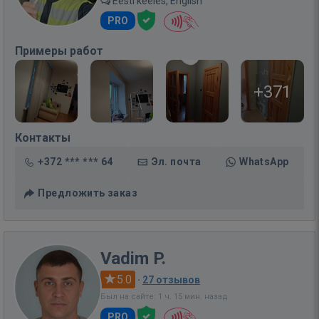
Eesti keeles, English
PRO
Примеры работ
+371
Контакты
+372 *** *** 64
Эл. почта
WhatsApp
Предложить заказ
Vadim P.
5.0
·
27 отзывов
Был на сайте: 1 ч. 15 мин. назад
PRO