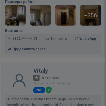
Примеры работ
+356
Контакты
+372 *** *** 76
Эл. почта
WhatsApp
Предложить заказ
Vitaly
·
0 отзывов
Был на сайте: 2 дней назад
PRO
Automehaanik 7-aastase kogemusega. Teen erinevaid
keretöid, elektri- ja mehaanikatöid. Samuti keevitan ja teen