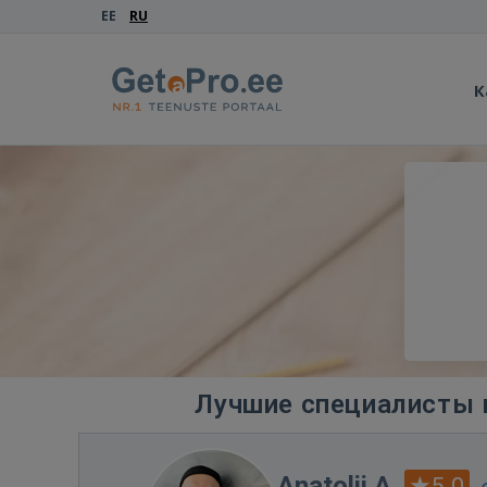
EE
RU
К
Лучшие специалисты в
Anatolii A.
5.0