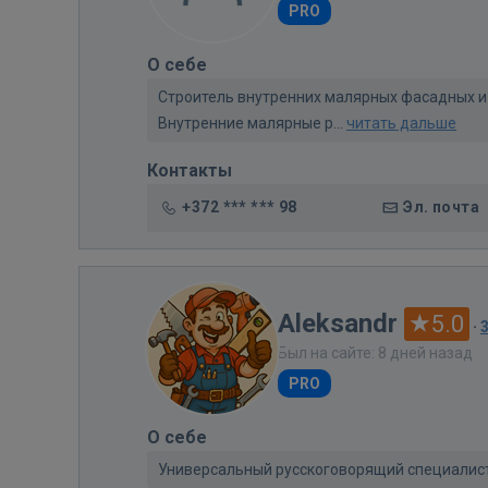
PRO
О себе
Строитель внутренних малярных фасадных и т
Внутренние малярные р...
читать дальше
Контакты
+372 *** *** 98
Эл. почта
Aleksandr
5.0
·
Был на сайте: 8 дней назад
PRO
О себе
Универсальный русскоговорящий специалис