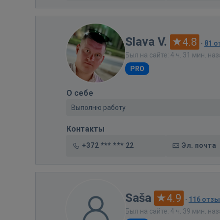
Slava V.
4.8
·
81 
Был на сайте: 4 ч. 31 мин. на
PRO
О себе
Выполню работу
Контакты
+372 *** *** 22
Эл. почта
Saša
4.9
·
116 отз
Был на сайте: 4 ч. 39 мин. на