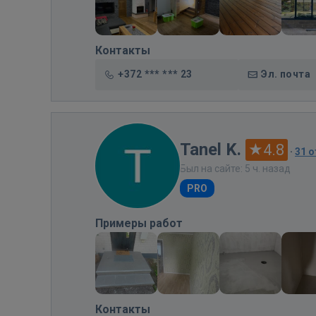
Контакты
+372 *** *** 23
Эл. почта
Tanel K.
4.8
·
31 
Был на сайте: 5 ч. назад
PRO
Примеры работ
Контакты