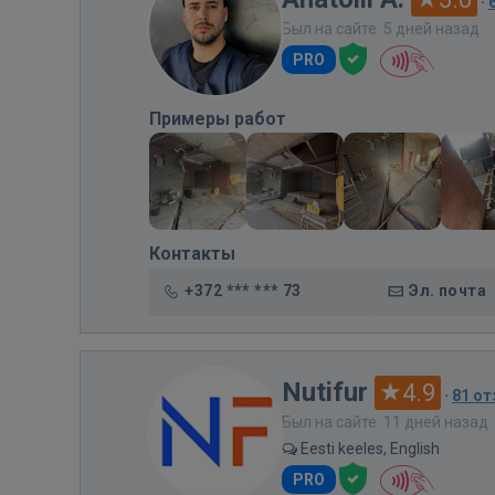
·
Был на сайте: 5 дней назад
PRO
Примеры работ
Контакты
+372 *** *** 73
Эл. почта
Nutifur
4.9
·
81 о
Был на сайте: 11 дней назад
Eesti keeles, English
PRO