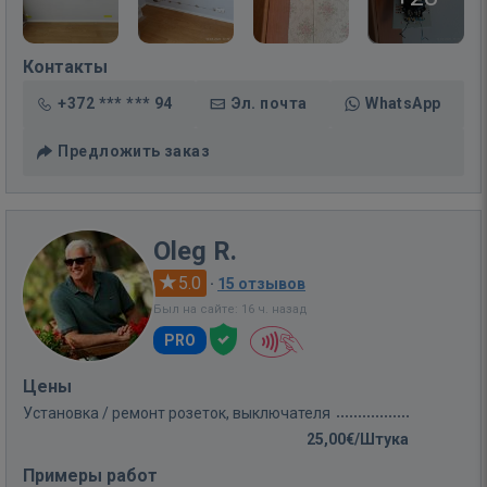
Контакты
+372 *** *** 94
Эл. почта
WhatsApp
Предложить заказ
Oleg R.
5.0
·
15 отзывов
Был на сайте: 16 ч. назад
PRO
Цены
Установка / ремонт розеток, выключателя
25,00€/Штука
Примеры работ