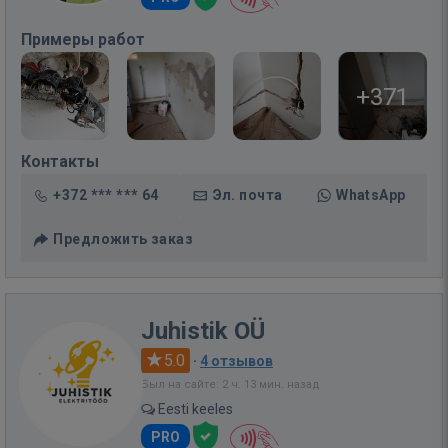
Примеры работ
+371
Контакты
+372 *** *** 64
Эл. почта
WhatsApp
Предложить заказ
Juhistik OÜ
5.0
·
4 отзывов
Был на сайте: 2 ч. 13 мин. назад
Eesti keeles
PRO