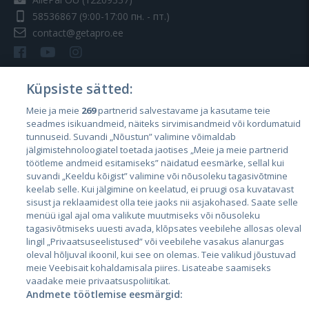
58536867
(9:00-17:00 пн. - пт.)
contact@getapro.ee
Küpsiste sätted:
Meie ja meie
269
partnerid salvestavame ja kasutame teie
Страны
seadmes isikuandmeid, näiteks sirvimisandmeid või kordumatuid
Эстония
tunnuseid. Suvandi „Nõustun” valimine võimaldab
jälgimistehnoloogiatel toetada jaotises „Meie ja meie partnerid
Латвия
töötleme andmeid esitamiseks” näidatud eesmärke, sellal kui
suvandi „Keeldu kõigist” valimine või nõusoleku tagasivõtmine
Литва
keelab selle. Kui jälgimine on keelatud, ei pruugi osa kuvatavast
sisust ja reklaamidest olla teie jaoks nii asjakohased. Saate selle
menüü igal ajal oma valikute muutmiseks või nõusoleku
tagasivõtmiseks uuesti avada, klõpsates veebilehe allosas oleval
lingil „Privaatsuseelistused” või veebilehe vasakus alanurgas
oleval hõljuval ikoonil, kui see on olemas. Teie valikud jõustuvad
meie Veebisait kohaldamisala piires. Lisateabe saamiseks
vaadake meie privaatsuspoliitikat.
Andmete töötlemise eesmärgid:
City24.lv
CVbankas.lt