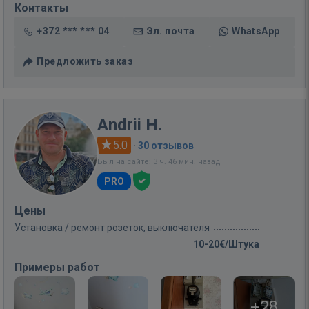
Контакты
+372 *** *** 04
Эл. почта
WhatsApp
Предложить заказ
Andrii H.
5.0
·
30 отзывов
Был на сайте: 3 ч. 46 мин. назад
PRO
Цены
Установка / ремонт розеток, выключателя
10-20€/Штука
Примеры работ
+28