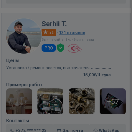
Serhii T.
5.0
·
131 отзывов
Был на сайте: 1 ч. 49 мин. назад
PRO
Цены
Установка / ремонт розеток, выключателя
15,00€/Штука
Примеры работ
+57
Контакты
+372 *** *** 23
Эл. почта
WhatsApp