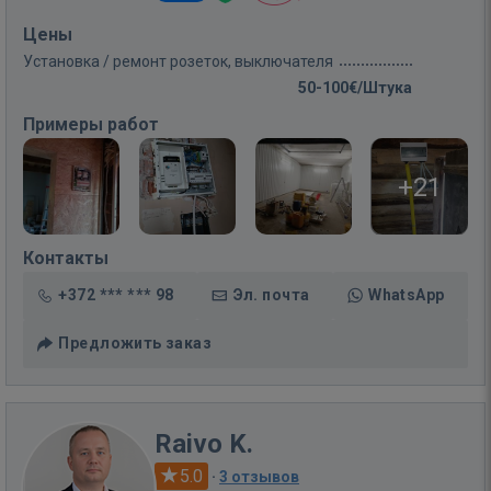
Цены
Установка / ремонт розеток, выключателя
50-100€/Штука
Примеры работ
+21
Контакты
+372 *** *** 98
Эл. почта
WhatsApp
Предложить заказ
Raivo K.
5.0
·
3 отзывов