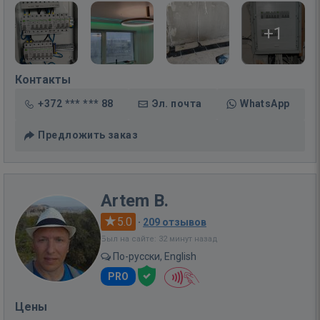
+1
Контакты
+372 *** *** 88
Эл. почта
WhatsApp
Предложить заказ
Artem B.
5.0
·
209 отзывов
Был на сайте: 32 минут назад
По-русски, English
PRO
Цены