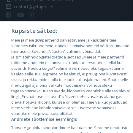
contact@getapro.ee
Küpsiste sätted:
Meie ja meie
269
partnerid salvestavame ja kasutame teie
Страны
seadmes isikuandmeid, näiteks sirvimisandmeid või kordumatuid
Эстония
tunnuseid. Suvandi „Nõustun” valimine võimaldab
jälgimistehnoloogiatel toetada jaotises „Meie ja meie partnerid
Латвия
töötleme andmeid esitamiseks” näidatud eesmärke, sellal kui
suvandi „Keeldu kõigist” valimine või nõusoleku tagasivõtmine
Литва
keelab selle. Kui jälgimine on keelatud, ei pruugi osa kuvatavast
sisust ja reklaamidest olla teie jaoks nii asjakohased. Saate selle
menüü igal ajal oma valikute muutmiseks või nõusoleku
tagasivõtmiseks uuesti avada, klõpsates veebilehe allosas oleval
lingil „Privaatsuseelistused” või veebilehe vasakus alanurgas
oleval hõljuval ikoonil, kui see on olemas. Teie valikud jõustuvad
meie Veebisait kohaldamisala piires. Lisateabe saamiseks
vaadake meie privaatsuspoliitikat.
Andmete töötlemise eesmärgid:
City24.lv
CVbankas.lt
Täpsete geolokatsiooniandmete kasutamine. Seadme omaduste
City24.ee
Kainos.lt