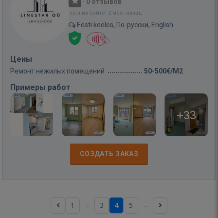
·
0 отзывов
Был на сайте: 2 мес. назад
Eesti keeles, По-русски, English
Цены
Ремонт нежилых помещений
50-500€/M2
Примеры работ
+33
СОЗДАТЬ ЗАКАЗ
...
...
1
3
4
5