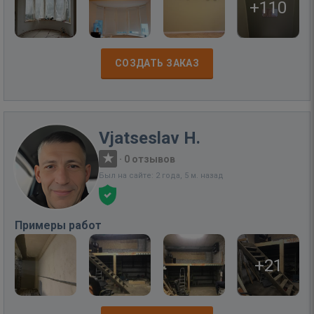
+110
СОЗДАТЬ ЗАКАЗ
Vjatseslav H.
·
0 отзывов
Был на сайте: 2 года, 5 м. назад
Примеры работ
+21