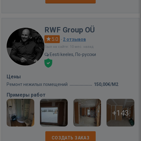
RWF Group OÜ
5.0
·
2 отзывов
Был на сайте: 10 мес. назад
Eesti keeles, По-русски
Цены
Ремонт нежилых помещений
150,00€/M2
Примеры работ
+143
СОЗДАТЬ ЗАКАЗ