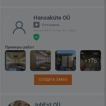
Hansaküte OÜ
·
0 отзывов
Был на сайте: 2 года, 8 м. назад
Примеры работ
+175
СОЗДАТЬ ЗАКАЗ
JobEst OÜ