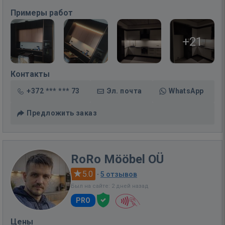
Примеры работ
+21
Контакты
+372 *** *** 73
Эл. почта
WhatsApp
Предложить заказ
RoRo Mööbel OÜ
5.0
·
5 отзывов
Был на сайте: 2 дней назад
PRO
Цены