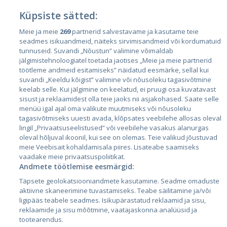
Küpsiste sätted:
Meie ja meie
269
partnerid salvestavame ja kasutame teie
Страны
seadmes isikuandmeid, näiteks sirvimisandmeid või kordumatuid
Эстония
tunnuseid. Suvandi „Nõustun” valimine võimaldab
jälgimistehnoloogiatel toetada jaotises „Meie ja meie partnerid
Латвия
töötleme andmeid esitamiseks” näidatud eesmärke, sellal kui
suvandi „Keeldu kõigist” valimine või nõusoleku tagasivõtmine
Литва
keelab selle. Kui jälgimine on keelatud, ei pruugi osa kuvatavast
sisust ja reklaamidest olla teie jaoks nii asjakohased. Saate selle
menüü igal ajal oma valikute muutmiseks või nõusoleku
tagasivõtmiseks uuesti avada, klõpsates veebilehe allosas oleval
lingil „Privaatsuseelistused” või veebilehe vasakus alanurgas
oleval hõljuval ikoonil, kui see on olemas. Teie valikud jõustuvad
meie Veebisait kohaldamisala piires. Lisateabe saamiseks
vaadake meie privaatsuspoliitikat.
Andmete töötlemise eesmärgid:
City24.lv
CVbankas.lt
Täpsete geolokatsiooniandmete kasutamine. Seadme omaduste
City24.ee
Kainos.lt
aktiivne skaneerimine tuvastamiseks. Teabe säilitamine ja/või
ligipääs teabele seadmes. Isikupärastatud reklaamid ja sisu,
GetaPro.lv
Paslaugos.lt
reklaamide ja sisu mõõtmine, vaatajaskonna analüüsid ja
GetaPro.ee
auto24.ee
tootearendus.
Skelbiu.lt
KV.ee