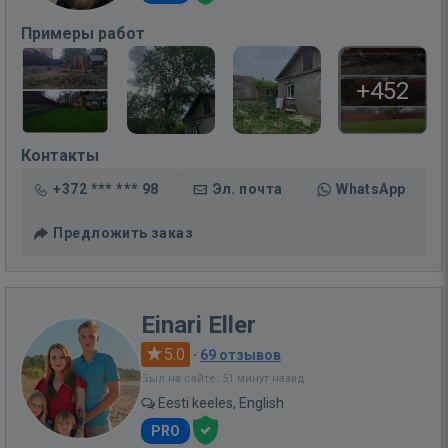
Примеры работ
+452
Контакты
+372 *** *** 98
Эл. почта
WhatsApp
Предложить заказ
Einari Eller
5.0
·
69 отзывов
Был на сайте: 51 минут назад
Eesti keeles, English
PRO