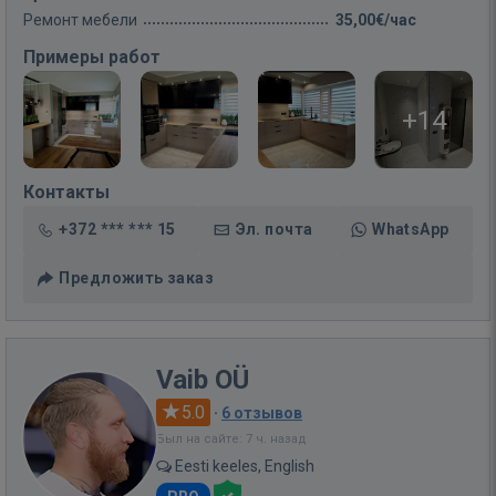
Ремонт мебели
35,00€/час
Примеры работ
+14
Контакты
+372 *** *** 15
Эл. почта
WhatsApp
Предложить заказ
Vaib OÜ
5.0
·
6 отзывов
Был на сайте: 7 ч. назад
Eesti keeles, English