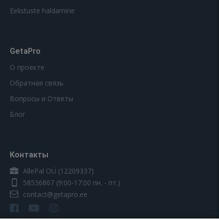
Eelistuste haldamine
GetaPro
О проекте
Обратная связь
Вопросы и Ответы
Блог
Контакты
AllePal OÜ (12209337)
58536867
(9:00-17:00 пн. - пт.)
contact@getapro.ee