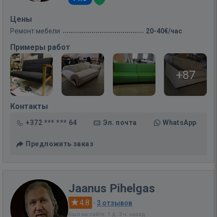
Цены
Ремонт мебели
20-40€/час
Примеры работ
+87
Контакты
+372 *** *** 64
Эл. почта
WhatsApp
Предложить заказ
Jaanus Pihelgas
4.8
·
3 отзывов
Был на сайте: 1 д. 3 ч. назад