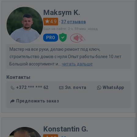
Maksym K.
4.9
·
37 отзывов
Был на сайте: 2 ч. 59 мин. назад
PRO
Мастер на все руки, делаю ремонт под ключ,
строительство домов с нуля Опыт работы более 10 лет
Большой ассортимент и...
читать дальше
Контакты
+372 *** *** 62
Эл. почта
WhatsApp
Предложить заказ
Konstantin G.