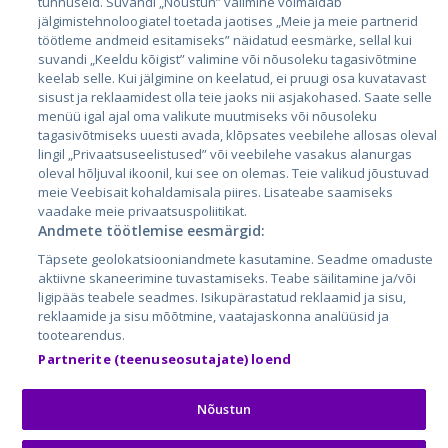
tunnuseid. Suvandi „Nõustun” valimine võimaldab
jälgimistehnoloogiatel toetada jaotises „Meie ja meie partnerid
Латвия
töötleme andmeid esitamiseks” näidatud eesmärke, sellal kui
suvandi „Keeldu kõigist” valimine või nõusoleku tagasivõtmine
Литва
keelab selle. Kui jälgimine on keelatud, ei pruugi osa kuvatavast
sisust ja reklaamidest olla teie jaoks nii asjakohased. Saate selle
menüü igal ajal oma valikute muutmiseks või nõusoleku
tagasivõtmiseks uuesti avada, klõpsates veebilehe allosas oleval
lingil „Privaatsuseelistused” või veebilehe vasakus alanurgas
oleval hõljuval ikoonil, kui see on olemas. Teie valikud jõustuvad
meie Veebisait kohaldamisala piires. Lisateabe saamiseks
vaadake meie privaatsuspoliitikat.
Andmete töötlemise eesmärgid:
City24.lv
CVbankas.lt
Täpsete geolokatsiooniandmete kasutamine. Seadme omaduste
City24.ee
Kainos.lt
aktiivne skaneerimine tuvastamiseks. Teabe säilitamine ja/või
ligipääs teabele seadmes. Isikupärastatud reklaamid ja sisu,
GetaPro.lv
Paslaugos.lt
reklaamide ja sisu mõõtmine, vaatajaskonna analüüsid ja
GetaPro.ee
auto24.ee
tootearendus.
Skelbiu.lt
KV.ee
Partnerite (teenuseosutajate) loend
Autoplius.lt
Osta.ee
Aruodas.lt
KuldneBörs.ee
Nõustun