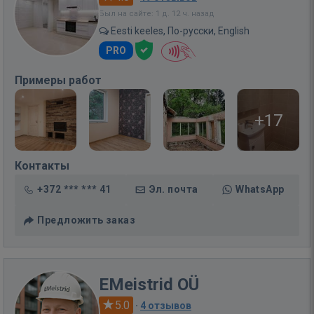
Был на сайте: 1 д. 12 ч. назад
Eesti keeles, По-русски, English
PRO
Примеры работ
+17
Контакты
+372 *** *** 41
Эл. почта
WhatsApp
Предложить заказ
EMeistrid OÜ
5.0
·
4 отзывов