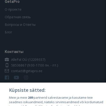
GetaPro
О проекте
Обратная связь
Вопросы и Ответы
Блог
Контакты
AllePal OÜ (12209337)
58536867
(9:00-17:00 пн. - пт.)
contact@getapro.ee
Küpsiste sätted:
Meie ja meie
269
partnerid salvestavame ja kasutame teie
Страны
seadmes isikuandmeid, näiteks sirvimisandmeid või kordumatuid
Эстония