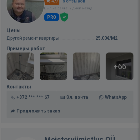
4.9
·
6 отзывов
Был на сайте: 2 дней назад
PRO
Цены
Другой ремонт квартиры
25,00€/M2
Примеры работ
+66
Контакты
+372 *** *** 67
Эл. почта
WhatsApp
Предложить заказ
Meisterviimistlus OÜ