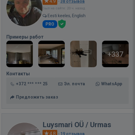
4.9
·
38 отзывов
Был на сайте: 20 ч. назад
Eesti keeles, English
PRO
Примеры работ
+337
Контакты
+372 *** *** 25
Эл. почта
WhatsApp
Предложить заказ
Luysmari OÜ / Urmas
4.8
·
19 отзывов