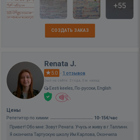
+55
СОЗДАТЬ ЗАКАЗ
Renata J.
5.0
·
1 отзывов
Был на сайте: 2 года, 0 м. назад
Eesti keeles, По-русски, English
Цены
Репетитор по химии
10-15€/час
Привет! Обо мне: Зовут Рената. Учусь и живу в г.Таллинн.
Я окончила Тартускую школу Им.Карлова, Окончила