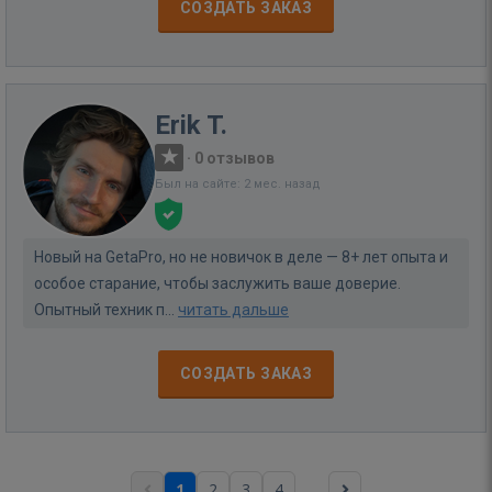
СОЗДАТЬ ЗАКАЗ
Erik T.
·
0 отзывов
Был на сайте: 2 мес. назад
Новый на GetaPro, но не новичок в деле — 8+ лет опыта и
особое старание, чтобы заслужить ваше доверие.
Опытный техник п...
читать дальше
СОЗДАТЬ ЗАКАЗ
...
1
2
3
4