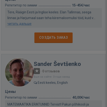
Репетитор по химии
15-45€/час
Tere, Räägin Eesti ja Inglise keeles. Elan Tallinnas, seega
linnas ja Harjumaal saan teha kiiremaloomulisi töid, kuid v...
читать дальше
СОЗДАТЬ ЗАКАЗ
Sander Ševtšenko
·
0 отзывов
Был на сайте: 3 года назад
Eesti keeles, English
Цены
Репетитор по химии
40,00€/час
MATEMAATIKA ERATUNNID Tervist! Pakun põhikooli ja