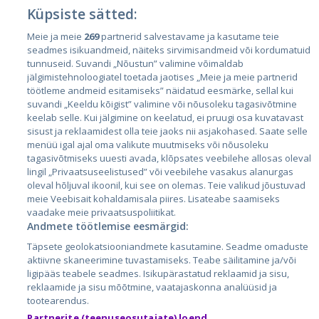
Küpsiste sätted:
Meie ja meie
269
partnerid salvestavame ja kasutame teie
Страны
seadmes isikuandmeid, näiteks sirvimisandmeid või kordumatuid
Эстония
tunnuseid. Suvandi „Nõustun” valimine võimaldab
jälgimistehnoloogiatel toetada jaotises „Meie ja meie partnerid
Латвия
töötleme andmeid esitamiseks” näidatud eesmärke, sellal kui
suvandi „Keeldu kõigist” valimine või nõusoleku tagasivõtmine
Литва
keelab selle. Kui jälgimine on keelatud, ei pruugi osa kuvatavast
sisust ja reklaamidest olla teie jaoks nii asjakohased. Saate selle
menüü igal ajal oma valikute muutmiseks või nõusoleku
tagasivõtmiseks uuesti avada, klõpsates veebilehe allosas oleval
lingil „Privaatsuseelistused” või veebilehe vasakus alanurgas
oleval hõljuval ikoonil, kui see on olemas. Teie valikud jõustuvad
meie Veebisait kohaldamisala piires. Lisateabe saamiseks
vaadake meie privaatsuspoliitikat.
Andmete töötlemise eesmärgid:
City24.lv
CVbankas.lt
Täpsete geolokatsiooniandmete kasutamine. Seadme omaduste
City24.ee
Kainos.lt
aktiivne skaneerimine tuvastamiseks. Teabe säilitamine ja/või
ligipääs teabele seadmes. Isikupärastatud reklaamid ja sisu,
GetaPro.lv
Paslaugos.lt
reklaamide ja sisu mõõtmine, vaatajaskonna analüüsid ja
GetaPro.ee
auto24.ee
tootearendus.
Skelbiu.lt
KV.ee
Partnerite (teenuseosutajate) loend