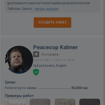
gümnaasiumi tasemel matemaatika järeleaitamistunde
Tallinnas. Samut...
читать дальше
СОЗДАТЬ ЗАКАЗ
Peacecop Kalmer
·
0 отзывов
Был на сайте: 1 года, 0 м. назад
Eesti keeles, English
Цены
Репетитор по химии
40,00€/час
Примеры работ