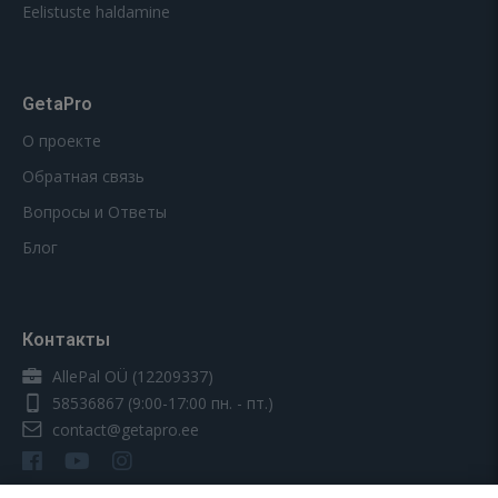
Eelistuste haldamine
GetaPro
О проекте
Обратная связь
Вопросы и Ответы
Блог
Контакты
AllePal OÜ (12209337)
58536867
(9:00-17:00 пн. - пт.)
contact@getapro.ee