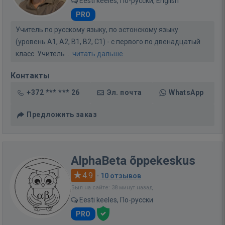
Eesti keeles, По-русски, English
PRO
Учитель по русскому языку, по эстонскому языку
(уровень A1, A2, B1, B2, C1) - с первого по двенадцатый
класс. Учитель ...
читать дальше
Контакты
+372 *** *** 26
Эл. почта
WhatsApp
Предложить заказ
AlphaBeta õppekeskus
4.9
·
10 отзывов
Был на сайте: 38 минут назад
Eesti keeles, По-русски
PRO