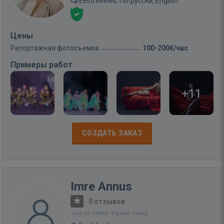
Eesti keeles, По-русски, English
Цены
Репортажная фотосъемка
100-200€/час
Примеры работ
+11
СОЗДАТЬ ЗАКАЗ
Imre Annus
·
0 отзывов
Был на сайте: 9 дней назад