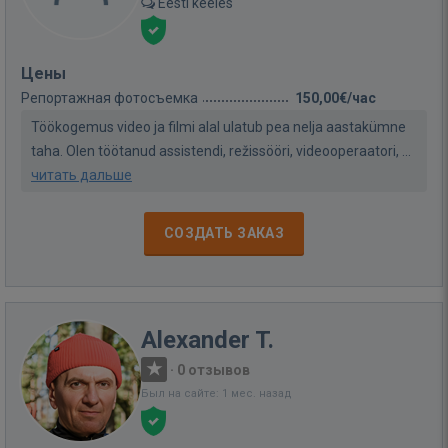
Eesti keeles
Цены
Репортажная фотосъемка
150,00€/час
Töökogemus video ja filmi alal ulatub pea nelja aastakümne
taha. Olen töötanud assistendi, režissööri, videooperaatori, ...
читать дальше
СОЗДАТЬ ЗАКАЗ
Alexander T.
·
0 отзывов
Был на сайте: 1 мес. назад