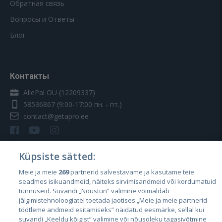
Обратная связь
Вопросы и Ответы
Блог
Контакты
AllePal OÜ (12209337)
58536867
(9:00-17:00 пн. - пт.)
contact@getapro.ee
Küpsiste sätted:
Meie ja meie
269
partnerid salvestavame ja kasutame teie
Страны
seadmes isikuandmeid, näiteks sirvimisandmeid või kordumatuid
Эстония
tunnuseid. Suvandi „Nõustun” valimine võimaldab
jälgimistehnoloogiatel toetada jaotises „Meie ja meie partnerid
Латвия
töötleme andmeid esitamiseks” näidatud eesmärke, sellal kui
suvandi „Keeldu kõigist” valimine või nõusoleku tagasivõtmine
Литва