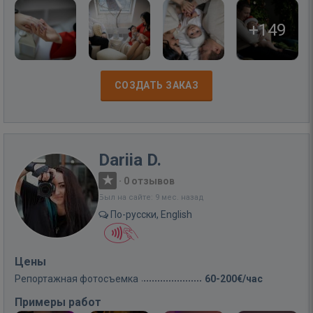
+149
СОЗДАТЬ ЗАКАЗ
Dariia D.
·
0 отзывов
Был на сайте: 9 мес. назад
По-русски, English
Цены
Репортажная фотосъемка
60-200€/час
Примеры работ