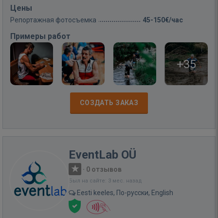
Цены
Репортажная фотосъемка
45-150€/час
Примеры работ
+35
СОЗДАТЬ ЗАКАЗ
EventLab OÜ
·
0 отзывов
Был на сайте: 3 мес. назад
Eesti keeles, По-русски, English