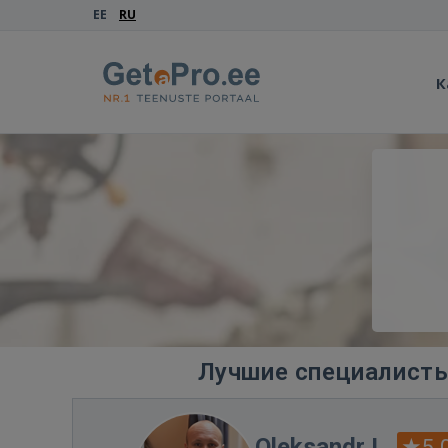
EE
RU
К
Лучшие специалисты
Oleksandr L.
5.