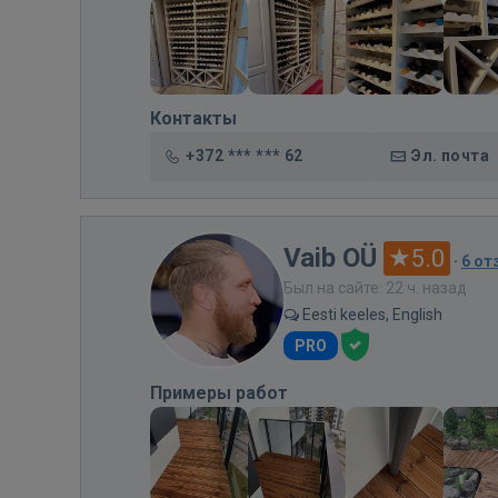
Контакты
+372 *** *** 62
Эл. почта
Vaib OÜ
5.0
·
6 от
Был на сайте: 22 ч. назад
Eesti keeles, English
PRO
Примеры работ