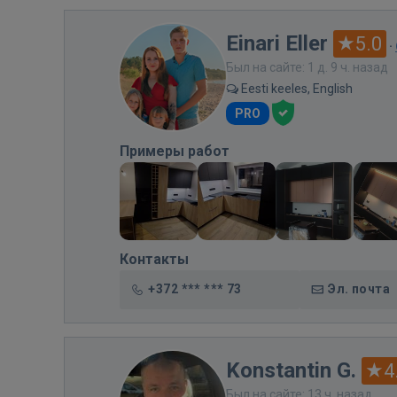
Einari Eller
5.0
·
Был на сайте: 1 д. 9 ч. назад
Eesti keeles, English
PRO
Примеры работ
Контакты
+372 *** *** 73
Эл. почта
Konstantin G.
4
Был на сайте: 13 ч. назад