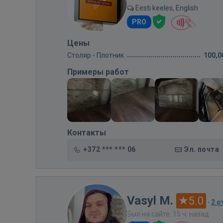
Eesti keeles, English
PRO
Цены
Столяр - Плотник
100,0
Примеры работ
Контакты
+372 *** *** 06
Эл. почта
Vasyl M.
5.0
·
2 
Был на сайте: 15 ч. назад