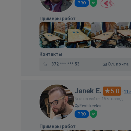
PRO
Примеры работ
Контакты
+372 *** *** 53
Эл. почта
Janek E.
5.0
·
11 
Был на сайте: 15 ч. назад
Eesti keeles
PRO
Примеры работ