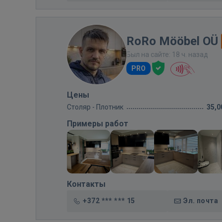
RoRo Mööbel OÜ
Был на сайте: 18 ч. назад
PRO
Цены
Столяр - Плотник
35,0
Примеры работ
Контакты
+372 *** *** 15
Эл. почта