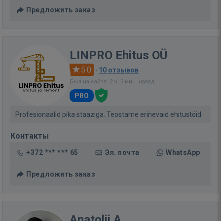
Предложить заказ
LINPRO Ehitus OÜ
5.0
·
10 отзывов
Был на сайте: 2 ч. 3 мин. назад
PRO
Profesionaalid pika staaziga. Teostame erinevaid ehitustöid.
Контакты
+372 *** *** 65
Эл. почта
WhatsApp
Предложить заказ
Anatolii A.