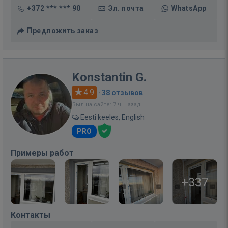
+372 *** *** 90
Эл. почта
WhatsApp
Предложить заказ
Konstantin G.
4.9
·
38 отзывов
Был на сайте: 7 ч. назад
Eesti keeles, English
PRO
Примеры работ
+337
Контакты