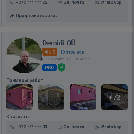
+372 *** *** 25
Эл. почта
WhatsApp
Предложить заказ
Demidi OÜ
5.0
·
10 отзывов
Был на сайте: 1 д. 2 ч. назад
PRO
Примеры работ
+73
Контакты
+372 *** *** 03
Эл. почта
WhatsApp