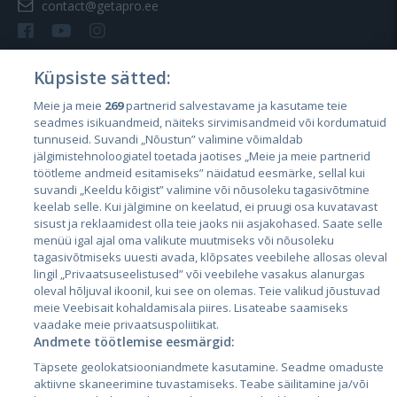
contact@getapro.ee
Küpsiste sätted:
Meie ja meie
269
partnerid salvestavame ja kasutame teie
Страны
seadmes isikuandmeid, näiteks sirvimisandmeid või kordumatuid
Эстония
tunnuseid. Suvandi „Nõustun” valimine võimaldab
jälgimistehnoloogiatel toetada jaotises „Meie ja meie partnerid
Латвия
töötleme andmeid esitamiseks” näidatud eesmärke, sellal kui
suvandi „Keeldu kõigist” valimine või nõusoleku tagasivõtmine
Литва
keelab selle. Kui jälgimine on keelatud, ei pruugi osa kuvatavast
sisust ja reklaamidest olla teie jaoks nii asjakohased. Saate selle
menüü igal ajal oma valikute muutmiseks või nõusoleku
tagasivõtmiseks uuesti avada, klõpsates veebilehe allosas oleval
lingil „Privaatsuseelistused” või veebilehe vasakus alanurgas
oleval hõljuval ikoonil, kui see on olemas. Teie valikud jõustuvad
meie Veebisait kohaldamisala piires. Lisateabe saamiseks
vaadake meie privaatsuspoliitikat.
Andmete töötlemise eesmärgid:
City24.lv
CVbankas.lt
Täpsete geolokatsiooniandmete kasutamine. Seadme omaduste
City24.ee
Kainos.lt
aktiivne skaneerimine tuvastamiseks. Teabe säilitamine ja/või