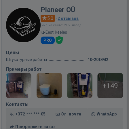
Planeer OÜ
5.0
·
2 отзывов
Был на сайте: 21 ч. назад
Eesti keeles
PRO
Цены
Штукатурные работы
10-20€/M2
Примеры работ
+149
Контакты
+372 *** *** 05
Эл. почта
WhatsApp
Предложить заказ