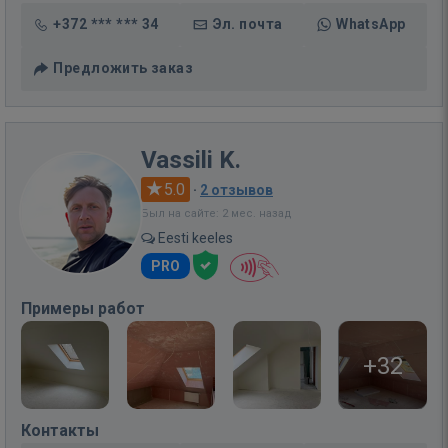
+372 *** *** 34
Эл. почта
WhatsApp
Предложить заказ
Vassili K.
5.0
·
2 отзывов
Был на сайте: 2 мес. назад
Eesti keeles
PRO
Примеры работ
+32
Контакты