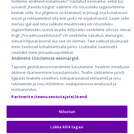
töötleme andmeid esitamiseks” näidatud eesmärke, sellal kui
suvandi „Keeldu kõigist” valimine või nõusoleku tagasivõtmine
Литва
keelab selle. Kui jälgimine on keelatud, ei pruugi osa kuvatavast
sisust ja reklaamidest olla teie jaoks nii asjakohased. Saate selle
menüü igal ajal oma valikute muutmiseks või nõusoleku
tagasivõtmiseks uuesti avada, klõpsates veebilehe allosas oleval
lingil „Privaatsuseelistused” või veebilehe vasakus alanurgas
oleval hõljuval ikoonil, kui see on olemas. Teie valikud jõustuvad
meie Veebisait kohaldamisala piires. Lisateabe saamiseks
vaadake meie privaatsuspoliitikat.
Andmete töötlemise eesmärgid:
City24.lv
CVbankas.lt
Täpsete geolokatsiooniandmete kasutamine. Seadme omaduste
City24.ee
Kainos.lt
aktiivne skaneerimine tuvastamiseks. Teabe säilitamine ja/või
ligipääs teabele seadmes. Isikupärastatud reklaamid ja sisu,
GetaPro.lv
Paslaugos.lt
reklaamide ja sisu mõõtmine, vaatajaskonna analüüsid ja
GetaPro.ee
auto24.ee
tootearendus.
Skelbiu.lt
KV.ee
Partnerite (teenuseosutajate) loend
Autoplius.lt
Osta.ee
Aruodas.lt
KuldneBörs.ee
Nõustun
Lükka kõik tagasi