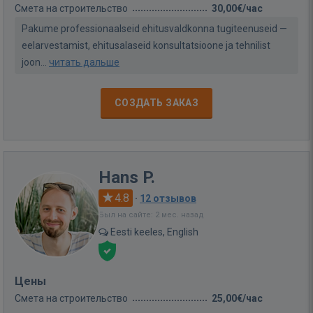
Смета на строительство
30,00€/час
Pakume professionaalseid ehitusvaldkonna tugiteenuseid —
eelarvestamist, ehitusalaseid konsultatsioone ja tehnilist
joon...
читать дальше
СОЗДАТЬ ЗАКАЗ
Hans P.
4.8
·
12 отзывов
Был на сайте: 2 мес. назад
Eesti keeles, English
Цены
Смета на строительство
25,00€/час