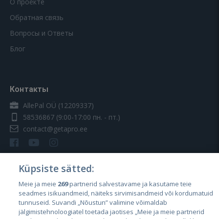
О проекте
Обратная связь
Вопросы и Ответы
Блог
Контакты
AllePal OÜ (12209337)
58536867
(9:00-17:00 пн. - пт.)
contact@getapro.ee
Küpsiste sätted:
Meie ja meie
269
partnerid salvestavame ja kasutame teie
Страны
seadmes isikuandmeid, näiteks sirvimisandmeid või kordumatuid
Эстония
tunnuseid. Suvandi „Nõustun” valimine võimaldab
jälgimistehnoloogiatel toetada jaotises „Meie ja meie partnerid
Латвия