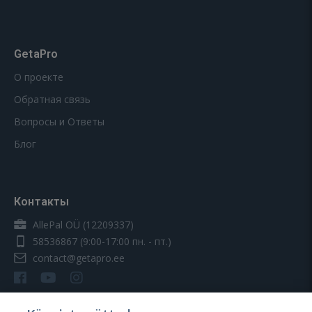
GetaPro
О проекте
Обратная связь
Вопросы и Ответы
Блог
Контакты
AllePal OÜ (12209337)
58536867
(9:00-17:00 пн. - пт.)
contact@getapro.ee