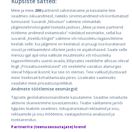
Küpsiste sätted:
Meie ja meie
269
partnerid salvestavame ja kasutame teie
Страны
seadmes isikuandmeid, näiteks sirvimisandmeid või kordumatuid
Эстония
tunnuseid. Suvandi „Nõustun” valimine võimaldab
jälgimistehnoloogiatel toetada jaotises „Meie ja meie partnerid
Латвия
töötleme andmeid esitamiseks” näidatud eesmärke, sellal kui
suvandi „Keeldu kõigist” valimine või nõusoleku tagasivõtmine
Литва
keelab selle. Kui jälgimine on keelatud, ei pruugi osa kuvatavast
sisust ja reklaamidest olla teie jaoks nii asjakohased. Saate selle
menüü igal ajal oma valikute muutmiseks või nõusoleku
tagasivõtmiseks uuesti avada, klõpsates veebilehe allosas oleval
lingil „Privaatsuseelistused” või veebilehe vasakus alanurgas
oleval hõljuval ikoonil, kui see on olemas. Teie valikud jõustuvad
meie Veebisait kohaldamisala piires. Lisateabe saamiseks
vaadake meie privaatsuspoliitikat.
Andmete töötlemise eesmärgid:
City24.lv
CVbankas.lt
Täpsete geolokatsiooniandmete kasutamine. Seadme omaduste
City24.ee
Kainos.lt
aktiivne skaneerimine tuvastamiseks. Teabe säilitamine ja/või
ligipääs teabele seadmes. Isikupärastatud reklaamid ja sisu,
GetaPro.lv
Paslaugos.lt
reklaamide ja sisu mõõtmine, vaatajaskonna analüüsid ja
GetaPro.ee
auto24.ee
tootearendus.
Skelbiu.lt
KV.ee
Partnerite (teenuseosutajate) loend
Autoplius.lt
Osta.ee