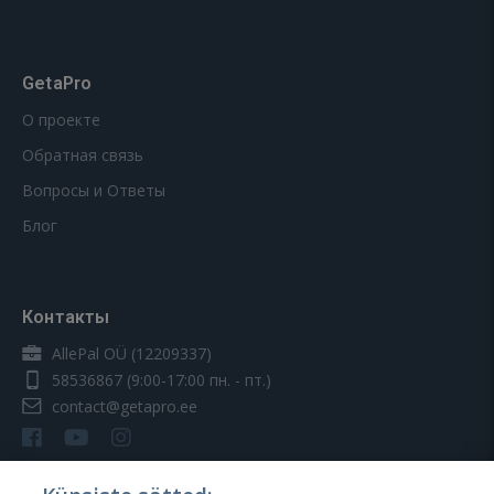
GetaPro
О проекте
Обратная связь
Вопросы и Ответы
Блог
Контакты
AllePal OÜ (12209337)
58536867
(9:00-17:00 пн. - пт.)
contact@getapro.ee