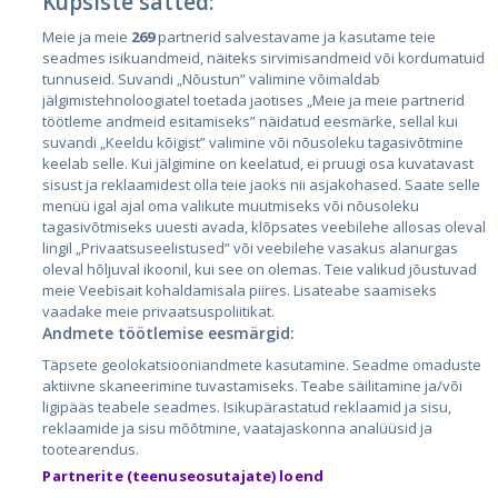
Küpsiste sätted:
Meie ja meie
269
partnerid salvestavame ja kasutame teie
Страны
seadmes isikuandmeid, näiteks sirvimisandmeid või kordumatuid
Эстония
tunnuseid. Suvandi „Nõustun” valimine võimaldab
jälgimistehnoloogiatel toetada jaotises „Meie ja meie partnerid
Латвия
töötleme andmeid esitamiseks” näidatud eesmärke, sellal kui
suvandi „Keeldu kõigist” valimine või nõusoleku tagasivõtmine
Литва
keelab selle. Kui jälgimine on keelatud, ei pruugi osa kuvatavast
sisust ja reklaamidest olla teie jaoks nii asjakohased. Saate selle
menüü igal ajal oma valikute muutmiseks või nõusoleku
tagasivõtmiseks uuesti avada, klõpsates veebilehe allosas oleval
lingil „Privaatsuseelistused” või veebilehe vasakus alanurgas
oleval hõljuval ikoonil, kui see on olemas. Teie valikud jõustuvad
meie Veebisait kohaldamisala piires. Lisateabe saamiseks
vaadake meie privaatsuspoliitikat.
Andmete töötlemise eesmärgid:
City24.lv
CVbankas.lt
Täpsete geolokatsiooniandmete kasutamine. Seadme omaduste
City24.ee
Kainos.lt
aktiivne skaneerimine tuvastamiseks. Teabe säilitamine ja/või
ligipääs teabele seadmes. Isikupärastatud reklaamid ja sisu,
GetaPro.lv
Paslaugos.lt
reklaamide ja sisu mõõtmine, vaatajaskonna analüüsid ja
GetaPro.ee
auto24.ee
tootearendus.
Skelbiu.lt
KV.ee
Partnerite (teenuseosutajate) loend
Autoplius.lt
Osta.ee