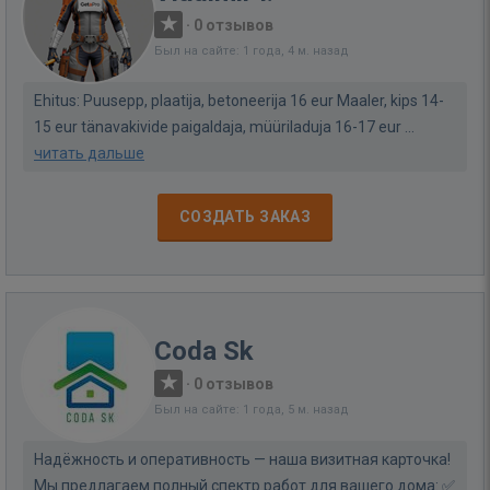
·
0 отзывов
Был на сайте: 1 года, 4 м. назад
Ehitus: Puusepp, plaatija, betoneerija 16 eur Maaler, kips 14-
15 eur tänavakivide paigaldaja, müüriladuja 16-17 eur ...
читать дальше
СОЗДАТЬ ЗАКАЗ
Coda Sk
·
0 отзывов
Был на сайте: 1 года, 5 м. назад
Надёжность и оперативность — наша визитная карточка!
Мы предлагаем полный спектр работ для вашего дома: ✅