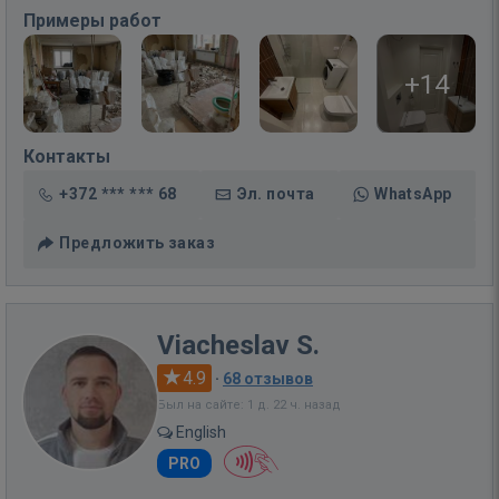
Примеры работ
+14
Контакты
+372 *** *** 68
Эл. почта
WhatsApp
Предложить заказ
Viacheslav S.
4.9
·
68 отзывов
Был на сайте: 1 д. 22 ч. назад
English
PRO