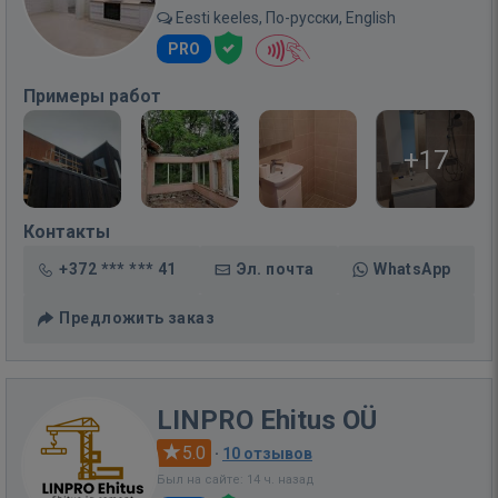
Eesti keeles, По-русски, English
PRO
Примеры работ
+17
Контакты
+372 *** *** 41
Эл. почта
WhatsApp
Предложить заказ
LINPRO Ehitus OÜ
5.0
·
10 отзывов
Был на сайте: 14 ч. назад