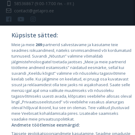
58536867
(9:00-17:00 пн. - пт.)
contact@getapro.ee
Küpsiste sätted:
Meie ja meie
269
partnerid salvestavame ja kasutame teie
Страны
seadmes isikuandmeid, näiteks sirvimisandmeid või kordumatuid
Эстония
tunnuseid. Suvandi „Nõustun” valimine võimaldab
jälgimistehnoloogiatel toetada jaotises „Meie ja meie partnerid
Латвия
töötleme andmeid esitamiseks” näidatud eesmärke, sellal kui
suvandi „Keeldu kõigist” valimine või nõusoleku tagasivõtmine
Литва
keelab selle. Kui jälgimine on keelatud, ei pruugi osa kuvatavast
sisust ja reklaamidest olla teie jaoks nii asjakohased. Saate selle
menüü igal ajal oma valikute muutmiseks või nõusoleku
tagasivõtmiseks uuesti avada, klõpsates veebilehe allosas oleval
lingil „Privaatsuseelistused” või veebilehe vasakus alanurgas
oleval hõljuval ikoonil, kui see on olemas. Teie valikud jõustuvad
meie Veebisait kohaldamisala piires. Lisateabe saamiseks
vaadake meie privaatsuspoliitikat.
Andmete töötlemise eesmärgid:
City24.lv
CVbankas.lt
Täpsete geolokatsiooniandmete kasutamine. Seadme omaduste