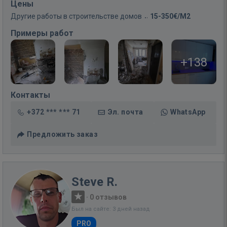
Цены
Другие работы в строительстве домов
15-350€/M2
Примеры работ
+138
Контакты
+372 *** *** 71
Эл. почта
WhatsApp
Предложить заказ
Steve R.
·
0 отзывов
Был на сайте: 3 дней назад
PRO