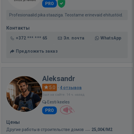
PRO
Profesionaalid pika staaziga. Teostame erinevaid ehitustöid.
Контакты
+372 *** *** 65
Эл. почта
WhatsApp
Предложить заказ
Aleksandr
5.0
·
4 отзывов
Был на сайте: 14 ч. назад
Eesti keeles
PRO
Цены
Другие работы в строительстве домов
25,00€/M2