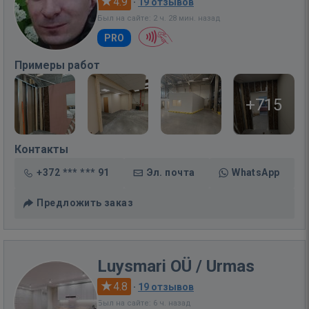
4.9
·
19 отзывов
Был на сайте: 2 ч. 28 мин. назад
PRO
Примеры работ
+715
Контакты
+372 *** *** 91
Эл. почта
WhatsApp
Предложить заказ
Luysmari OÜ / Urmas
4.8
·
19 отзывов
Был на сайте: 6 ч. назад