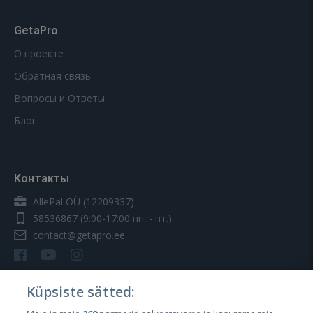
GetaPro
О проекте
Обратная связь
Вопросы и Ответы
Блог
Контакты
AllePal OÜ (12209337)
58536867
(9:00-17:00 пн. - пт.)
contact@getapro.ee
Küpsiste sätted: