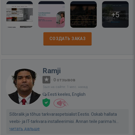
+5
СОЗДАТЬ ЗАКАЗ
Ramji
·
0 отзывов
Был на сайте: 1 мес. назад
Eesti keeles, English
Sõbralik ja tõhus tarkvaraspetsialist Eestis. Oskab hallata
veebi- ja IT-tarkvara installeerimisi. Annan teile parima hi...
читать дальше