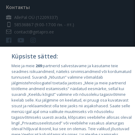
Контакты
AllePal OÜ (12209337)
58536867
(9:00-17:00 пн. - пт.)
contact@getapro.ee
Küpsiste sätted:
Meie ja meie
269
partnerid salvestavame ja kasutame teie
Страны
seadmes isikuandmeid, näiteks sirvimisandmeid või kordumatuid
Эстония
tunnuseid. Suvandi „Nõustun” valimine võimaldab
jälgimistehnoloogiatel toetada jaotises „Meie ja meie partnerid
Латвия
töötleme andmeid esitamiseks” näidatud eesmärke, sellal kui
suvandi „Keeldu kõigist” valimine või nõusoleku tagasivõtmine
Литва
keelab selle. Kui jälgimine on keelatud, ei pruugi osa kuvatavast
sisust ja reklaamidest olla teie jaoks nii asjakohased. Saate selle
menüü igal ajal oma valikute muutmiseks või nõusoleku
tagasivõtmiseks uuesti avada, klõpsates veebilehe allosas oleval
lingil „Privaatsuseelistused” või veebilehe vasakus alanurgas
oleval hõljuval ikoonil, kui see on olemas. Teie valikud jõustuvad
meie Veebisait kohaldamisala piires. Lisateabe saamiseks