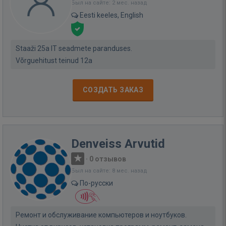
Был на сайте: 2 мес. назад
Eesti keeles, English
Staaži 25a IT seadmete paranduses.
Võrguehitust teinud 12a
СОЗДАТЬ ЗАКАЗ
Denveiss Arvutid
·
0 отзывов
Был на сайте: 8 мес. назад
По-русски
Ремонт и обслуживание компьютеров и ноутбуков.