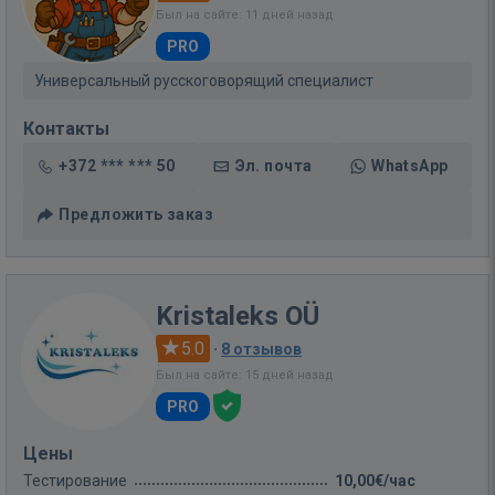
Был на сайте: 11 дней назад
PRO
Универсальный русскоговорящий специалист
Контакты
+372 *** *** 50
Эл. почта
WhatsApp
Предложить заказ
Kristaleks OÜ
5.0
·
8 отзывов
Был на сайте: 15 дней назад
PRO
Цены
Тестирование
10,00€/час