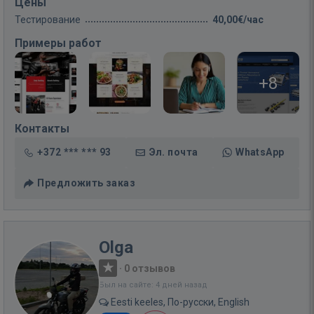
Цены
Тестирование
40,00€/час
Примеры работ
+8
Контакты
+372 *** *** 93
Эл. почта
WhatsApp
Предложить заказ
Olga
·
0 отзывов
Был на сайте: 4 дней назад
Eesti keeles, По-русски, English