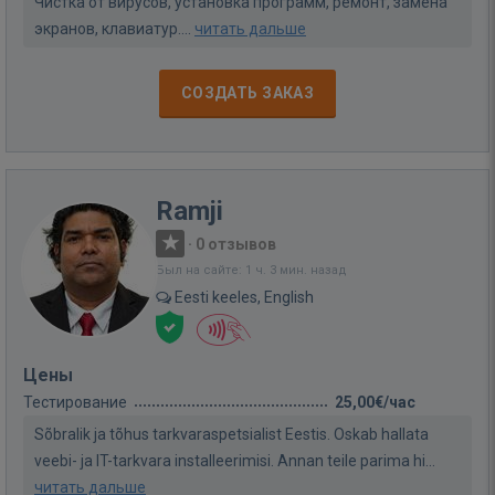
Чистка от вирусов, установка программ, ремонт, замена
экранов, клавиатур....
читать дальше
СОЗДАТЬ ЗАКАЗ
Ramji
·
0 отзывов
Был на сайте: 1 ч. 3 мин. назад
Eesti keeles, English
Цены
Тестирование
25,00€/час
Sõbralik ja tõhus tarkvaraspetsialist Eestis. Oskab hallata
veebi- ja IT-tarkvara installeerimisi. Annan teile parima hi...
читать дальше