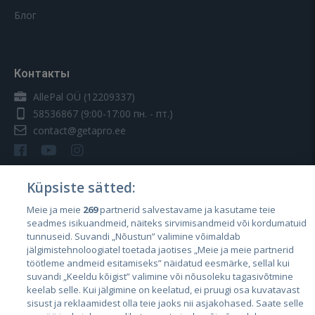
Блог
Контакты
AllePal OÜ (12209337)
58536867
(9:00-17:00 пн. - пт.)
contact@getapro.ee
Küpsiste sätted:
Meie ja meie
269
partnerid salvestavame ja kasutame teie
Страны
seadmes isikuandmeid, näiteks sirvimisandmeid või kordumatuid
Эстония
tunnuseid. Suvandi „Nõustun” valimine võimaldab
jälgimistehnoloogiatel toetada jaotises „Meie ja meie partnerid
Латвия
töötleme andmeid esitamiseks” näidatud eesmärke, sellal kui
suvandi „Keeldu kõigist” valimine või nõusoleku tagasivõtmine
Литва
keelab selle. Kui jälgimine on keelatud, ei pruugi osa kuvatavast
sisust ja reklaamidest olla teie jaoks nii asjakohased. Saate selle