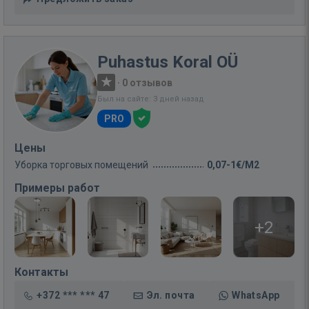
Puhastus Koral OÜ
·
0 отзывов
Был на сайте: 3 дней назад
PRO
Цены
Уборка торговых помещений
0,07-1€/M2
Примеры работ
+2
Контакты
+372 *** *** 47
Эл. почта
WhatsApp