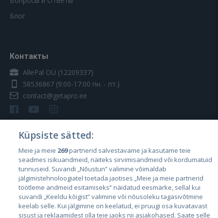
Вопросы и Ответы
Блог
Контакты
AllePal OÜ (12209337)
58536867
(9:00-17:00 пн. - пт.)
contact@getapro.ee
Küpsiste sätted:
Meie ja meie
269
partnerid salvestavame ja kasutame teie
Страны
seadmes isikuandmeid, näiteks sirvimisandmeid või kordumatuid
Эстония
tunnuseid. Suvandi „Nõustun” valimine võimaldab
jälgimistehnoloogiatel toetada jaotises „Meie ja meie partnerid
Латвия
töötleme andmeid esitamiseks” näidatud eesmärke, sellal kui
suvandi „Keeldu kõigist” valimine või nõusoleku tagasivõtmine
Литва
keelab selle. Kui jälgimine on keelatud, ei pruugi osa kuvatavast
sisust ja reklaamidest olla teie jaoks nii asjakohased. Saate selle