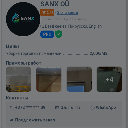
SANX OÜ
5.0
·
3 отзывов
Был на сайте: 1 д. 11 ч. назад
Eesti keeles, По-русски, English
PRO
Цены
Уборка торговых помещений
2,00€/M2
Примеры работ
+4
Контакты
+372 *** *** 09
Эл. почта
WhatsApp
Предложить заказ