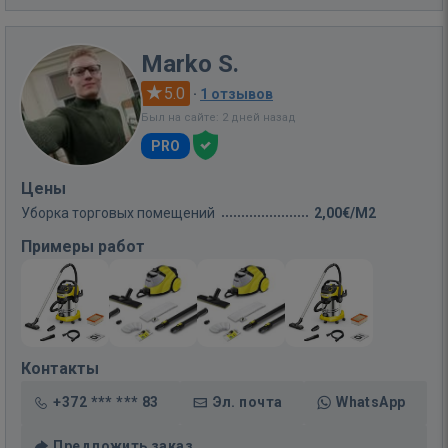
Marko S.
5.0
·
1 отзывов
Был на сайте: 2 дней назад
PRO
Цены
Уборка торговых помещений
2,00€/M2
Примеры работ
Контакты
+372 *** *** 83
Эл. почта
WhatsApp
Предложить заказ