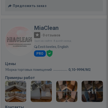
Предложить заказ
MiaClean
·
0 отзывов
Был на сайте: 8 дней назад
Eesti keeles, English
PRO
Цены
Уборка торговых помещений
0,10-999€/M2
Примеры работ
+11
Контакты