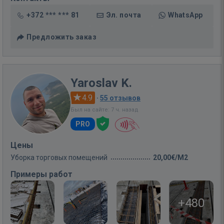
+372 *** *** 81
Эл. почта
WhatsApp
Предложить заказ
Yaroslav K.
4.9
·
55 отзывов
Был на сайте: 7 ч. назад
PRO
Цены
Уборка торговых помещений
20,00€/M2
Примеры работ
+480