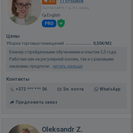
5.0
·
11 отзывов
Был на сайте: 1 д. 3 ч. назад
English
PRO
Цены
Уборка торговых помещений
0,50€/M2
Клинер с пройденными обучениями и опытом 2,5 года.
Работаю как на регулярной основе, так и с разовыми
заказами, предпочи...
читать дальше
Контакты
+372 *** *** 06
Эл. почта
WhatsApp
Предложить заказ
Oleksandr Z.